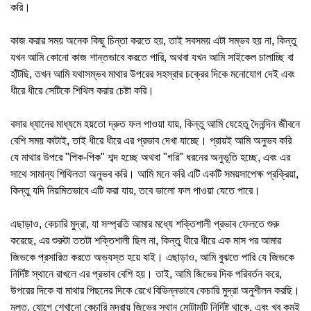
করি।
কাজ করার সময় অনেক কিছু চিন্তা করতে হয়, তাই সবসময় এটা সম্ভব হয় না, কিন্তু
যখন আমি কোনো কাজ শান্তভাবে করতে পারি, অথবা যখন আমি সাইকেল চালাচ্ছি বা
হাঁটছি, তখন আমি যথাসম্ভব মাথার উপরের সহস্রার চক্রের দিকে মনোযোগ দেই এবং
ধীরে ধীরে সেটিকে শিথিল করার চেষ্টা করি।
বসার ধ্যানের মাধ্যমে হয়তো দ্রুত ফল পাওয়া যায়, কিন্তু আমি যেহেতু দৈনন্দিন জীবনে
বেশি সময় কাটাই, তাই ধীরে ধীরে এর প্রভাব দেখা যাচ্ছে। প্রায়ই আমি অনুভব করি
যে মাথার উপরে "পিক-পিক" শব্দ হচ্ছে অথবা "গরি" ধরনের অনুভূতি হচ্ছে, এবং এর
সাথে সামান্য শিথিলতা অনুভব করি। আমি মনে করি এটি একটি সময়সাপেক্ষ প্রক্রিয়া,
কিন্তু যদি নিয়মিতভাবে এটি করা যায়, তবে ভালো ফল পাওয়া যেতে পারে।
এছাড়াও, কেচারি মুদ্রা, যা সম্প্রতি আমার মধ্যে শক্তিশালী প্রভাব ফেলতে শুরু
করেছে, এর শুরুটা ততটা শক্তিশালী ছিল না, কিন্তু ধীরে ধীরে এক মাস পর আমার
জিভকে প্রসারিত করতে অভ্যস্ত হয়ে যাই। এছাড়াও, আমি বুঝতে পারি যে জিভকে
নির্দিষ্ট স্থানে রাখলে এর প্রভাব বেশি হয়। তাই, আমি জিভের দিক পরিবর্তন করে,
উপরের দিকে বা মাথার পিছনের দিকে রেখে বিভিন্নভাবে কেচারি মুদ্রা অনুশীলন করছি।
মূলত, যোগে শেখানো কেচারি মুদ্রায় জিভের স্থান মোটামুটি নির্দিষ্ট থাকে, এবং খুব কমই