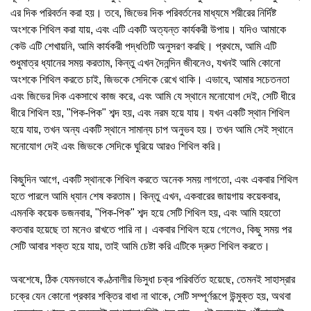
এর দিক পরিবর্তন করা হয়। তবে, জিভের দিক পরিবর্তনের মাধ্যমে শরীরের নির্দিষ্ট
অংশকে শিথিল করা যায়, এবং এটি একটি অত্যন্ত কার্যকরী উপায়। যদিও আমাকে
কেউ এটি শেখায়নি, আমি কার্যকরী পদ্ধতিটি অনুসরণ করছি। প্রথমে, আমি এটি
শুধুমাত্র ধ্যানের সময় করতাম, কিন্তু এখন দৈনন্দিন জীবনেও, যখনই আমি কোনো
অংশকে শিথিল করতে চাই, জিভকে সেদিকে রেখে থাকি। এভাবে, আমার সচেতনতা
এবং জিভের দিক একসাথে কাজ করে, এবং আমি যে স্থানে মনোযোগ দেই, সেটি ধীরে
ধীরে শিথিল হয়, "পিক-পিক" শব্দ হয়, এবং নরম হয়ে যায়। যখন একটি স্থান শিথিল
হয়ে যায়, তখন অন্য একটি স্থানে সামান্য চাপ অনুভব হয়। তখন আমি সেই স্থানে
মনোযোগ দেই এবং জিভকে সেদিকে ঘুরিয়ে আরও শিথিল করি।
কিছুদিন আগে, একটি স্থানকে শিথিল করতে অনেক সময় লাগতো, এবং একবার শিথিল
হতে পারলে আমি ধ্যান শেষ করতাম। কিন্তু এখন, একবারের জায়গায় কয়েকবার,
এমনকি কয়েক ডজনবার, "পিক-পিক" শব্দ হয়ে সেটি শিথিল হয়, এবং আমি হয়তো
কতবার হয়েছে তা মনেও রাখতে পারি না। একবার শিথিল হয়ে গেলেও, কিছু সময় পর
সেটি আবার শক্ত হয়ে যায়, তাই আমি চেষ্টা করি এটিকে দ্রুত শিথিল করতে।
অবশেষে, ঠিক যেমনভাবে কণ্ঠনালীর ভিসুধা চক্র পরিবর্তিত হয়েছে, তেমনই সাহাস্রার
চক্রে যেন কোনো প্রকার শক্তির বাধা না থাকে, সেটি সম্পূর্ণরূপে উন্মুক্ত হয়, অথবা