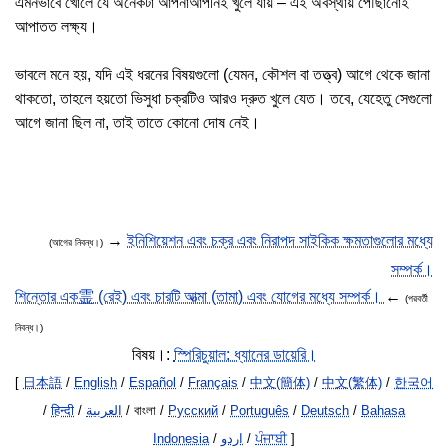
এমনভাবে খোলে যে অনেকটা আপনাআপনিই খুলে যায় – এই অবস্থায় পৌঁছানোই
আপাতত লক্ষ্য।
ভাবলে মনে হয়, যদি এই ধরনের বিষয়গুলো (যেমন, কৌশল বা তত্ত্ব) আগে থেকে জানা
থাকতো, তাহলে হয়তো ভিসুধা চক্রটিও আরও দ্রুত খুলে যেত। তবে, যেহেতু সেগুলো
আগে জানা ছিল না, তাই তাতে কোনো দোষ নেই।
→
ইনিশিয়েশন এবং চক্র এবং নিরাপদ সাইকিক ক্ষমতাগুলোর মধ্যে
(আগের নিবন্ধ।)
সম্পর্ক।
শিন্তোর এক霊 (রেই) এবং চারটি আত্মা (তামা) এবং যোগের মধ্যে সম্পর্ক।
←
(পরবর্তী
নিবন্ধ।)
বিষয়।:
স্পিরিচুয়াল: ধ্যানের ডায়েরি।
[
日本語
/
English
/
Español
/
Français
/
中文(簡体)
/
中文(繁体)
/
한국어
/
हिन्दी
/
العربية
/ বাংলা /
Русский
/
Português
/
Deutsch
/
Bahasa
Indonesia
/
اردو
/
ਪੰਜਾਬੀ
]