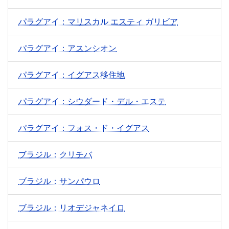
パラグアイ：マリスカル エスティ ガリビア
パラグアイ：アスンシオン
パラグアイ：イグアス移住地
パラグアイ：シウダード・デル・エステ
パラグアイ：フォス・ド・イグアス
ブラジル：クリチバ
ブラジル：サンパウロ
ブラジル：リオデジャネイロ