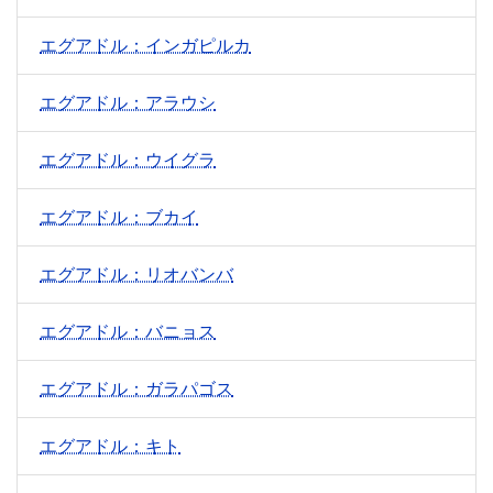
エグアドル：インガピルカ
エグアドル：アラウシ
エグアドル：ウイグラ
エグアドル：ブカイ
エグアドル：リオバンバ
エグアドル：バニョス
エグアドル：ガラパゴス
エグアドル：キト