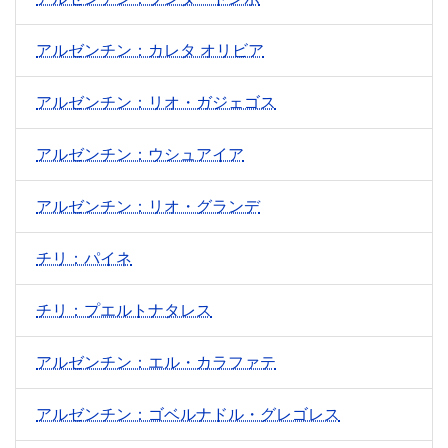
アルゼンチン：カレタ オリビア
アルゼンチン：リオ・ガジェゴス
アルゼンチン：ウシュアイア
アルゼンチン：リオ・グランデ
チリ：パイネ
チリ：プエルトナタレス
アルゼンチン：エル・カラファテ
アルゼンチン：ゴベルナドル・グレゴレス