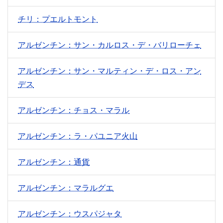
チリ：プエルトモント
アルゼンチン：サン・カルロス・デ・バリローチェ
アルゼンチン：サン・マルティン・デ・ロス・アン
デス
アルゼンチン：チョス・マラル
アルゼンチン：ラ・パユニア火山
アルゼンチン：通貨
アルゼンチン：マラルグエ
アルゼンチン：ウスパジャタ