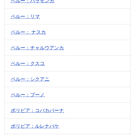
ペルー：パラモンガ
ペルー：リマ
ペルー： ナスカ
ペルー：チャルウアンカ
ペルー：クスコ
ペルー：シクアニ
ペルー：プーノ
ボリビア：コパカバーナ
ボリビア：ルレナバケ