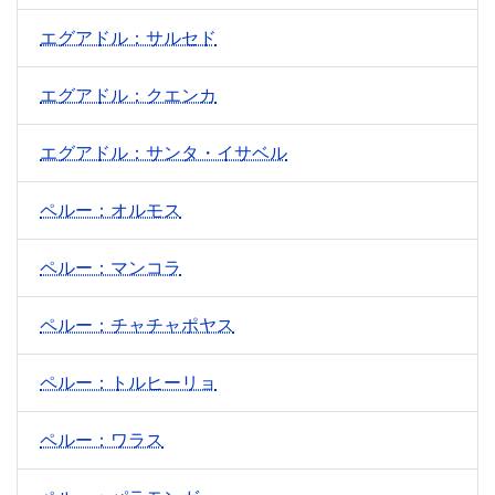
エグアドル：サルセド
エグアドル：クエンカ
エグアドル：サンタ・イサベル
ペルー：オルモス
ペルー：マンコラ
ペルー：チャチャポヤス
ペルー：トルヒーリョ
ペルー：ワラス