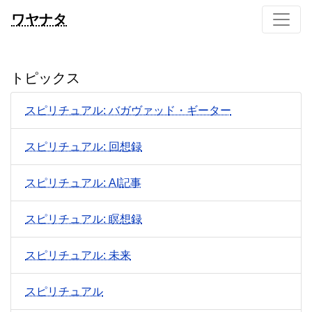
ワヤナタ
トピックス
スピリチュアル: バガヴァッド・ギーター
スピリチュアル: 回想録
スピリチュアル: AI記事
スピリチュアル: 瞑想録
スピリチュアル: 未来
スピリチュアル