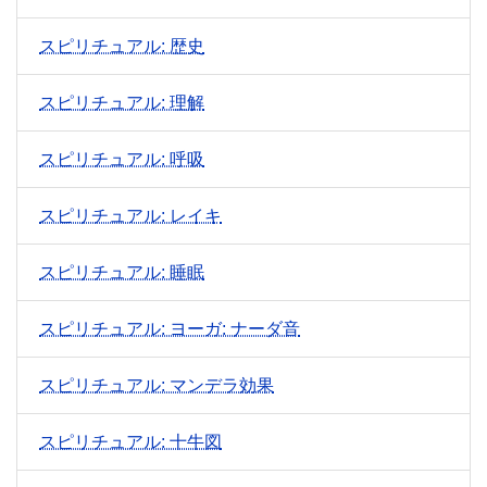
スピリチュアル: 歴史
スピリチュアル: 理解
スピリチュアル: 呼吸
スピリチュアル: レイキ
スピリチュアル: 睡眠
スピリチュアル: ヨーガ: ナーダ音
スピリチュアル: マンデラ効果
スピリチュアル: 十牛図