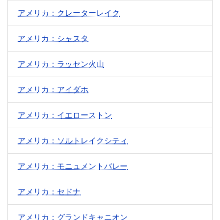
アメリカ：クレーターレイク
アメリカ：シャスタ
アメリカ：ラッセン火山
アメリカ：アイダホ
アメリカ：イエローストン
アメリカ：ソルトレイクシティ
アメリカ：モニュメントバレー
アメリカ：セドナ
アメリカ：グランドキャニオン