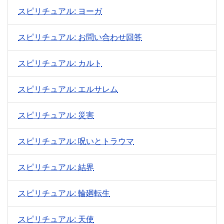
スピリチュアル: ヨーガ
スピリチュアル: お問い合わせ回答
スピリチュアル: カルト
スピリチュアル: エルサレム
スピリチュアル: 災害
スピリチュアル: 呪いとトラウマ
スピリチュアル: 結界
スピリチュアル: 輪廻転生
スピリチュアル: 天使