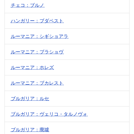
チェコ：ブルノ
ハンガリー：ブダペスト
ルーマニア：シギショアラ
ルーマニア：ブラショヴ
ルーマニア：ホレズ
ルーマニア：ブカレスト
ブルガリア：ルセ
ブルガリア：ヴェリコ・タルノヴォ
ブルガリア：廃墟