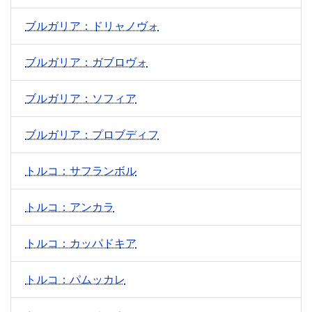
ブルガリア：ドリャノヴォ
ブルガリア：ガブロヴォ
ブルガリア：ソフィア
ブルガリア：プロブディフ
トルコ：サフランボル
トルコ：アンカラ
トルコ：カッパドキア
トルコ：パムッカレ