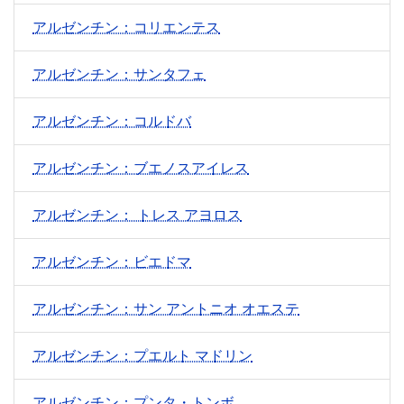
アルゼンチン：コリエンテス
アルゼンチン：サンタフェ
アルゼンチン：コルドバ
アルゼンチン：ブエノスアイレス
アルゼンチン： トレス アヨロス
アルゼンチン：ビエドマ
アルゼンチン：サン アントニオ オエステ
アルゼンチン：プエルト マドリン
アルゼンチン：プンタ・トンボ