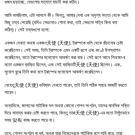
গুজব ছড়াচ্ছে, যেগুলোর সত্যতা যাচাই করা কঠিন।
আমি ভাবছিলাম, এটা আসলে কী। কিন্তু, আমার দেখা এক অদৃশ্য সত্তা থেকে আমি
কিছু তথ্য পেয়েছি (যদিও সেগুলোও শোনা কথা, তাই সেগুলো সত্যি কিনা বলা
কঠিন)। সেই তথ্যগুলো হলো:
একজন দেবতা অথবা একজন天使 (天使), ট্রাম্পকে গুলি থেকে বাঁচানোর চেষ্টা
করেছিলেন। সেই সময়, তিনি ট্রাম্পকে এমন একটি রূপে এবং কণ্ঠে উপস্থাপন
করেছিলেন, যাতে ট্রাম্পের মনোযোগ আকর্ষণ করা যায়। সেই রূপে আবে শিনজো-র
মতো একজন ব্যক্তি ছিলেন, এবং সেই ব্যক্তিটি天使 (天使) ছিলেন। এবং,
সুযোগ বুঝে তিনি কথা বলে ট্রাম্পের মনোযোগ আকর্ষণ করেছিলেন।
যেহেতু天使 (天使) ভবিষ্যৎ দেখতে পারেন, তাই তিনি সঠিক সময়ে কাজটি করতে
পারেন।
অন্যদিকে, জাপানের সাইকিক দল অথবা কোনো গোপন সংগঠন, তাদের মানসিক শক্তি
দিয়ে সাহায্য করার চেষ্টা করতে পারে, কিন্তু তারা天使 (天使)-এর মতো নিখুঁতভাবে
সময় 맞춰 কাজ করতে পারে না।
তবে, গোপন সংগঠন বা ধর্ম, অথবা যারা নিজেদেরকে সাইকিক বলে দাবি করে, তারা