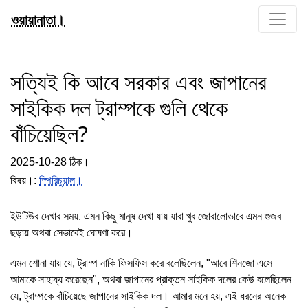
ওয়ায়ানাতা।
সত্যিই কি আবে সরকার এবং জাপানের
সাইকিক দল ট্রাম্পকে গুলি থেকে
বাঁচিয়েছিল?
2025-10-28 ঠিক।
বিষয়।:
স্পিরিচুয়াল।
ইউটিউব দেখার সময়, এমন কিছু মানুষ দেখা যায় যারা খুব জোরালোভাবে এমন গুজব
ছড়ায় অথবা সেভাবেই ঘোষণা করে।
এমন শোনা যায় যে, ট্রাম্প নাকি ফিসফিস করে বলেছিলেন, "আবে শিনজো এসে
আমাকে সাহায্য করেছেন", অথবা জাপানের প্রাক্তন সাইকিক দলের কেউ বলেছিলেন
যে, ট্রাম্পকে বাঁচিয়েছে জাপানের সাইকিক দল। আমার মনে হয়, এই ধরনের অনেক