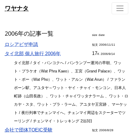
ワヤナタ
2006年の記事一覧
size
date
ロシアビザ申請
短文
2006/11/11
17
タイ北部 個人旅行 2006年
K
2006/9/14
タイ北部 / タイ・バンコクへ / バンランプー運河の早朝、ワッ
ト・プラケオ（Wat Phra Kaeo）、王宮（Grand Palace）、ワッ
ト・ポー（Wat Pho）、ワット・アルン（Wat Arun） / ファラン
ポーン駅、アユタヤ～ワット・ヤイ・チャイ・モンコン、日本人
町跡（山田長政） 、ワット・チャイワッタナラーム 、ワット・ロ
カヤ・スタ、ワット・プラ・ラーム、アユタヤ王宮跡 、マーケッ
ト / 夜行列車でチェンマイへ。チェンマイ周辺をスクーターでツ
ーリング / チェンマイ・トレッキング 2泊3日
会社で団体TOEIC受験
短文
2006/8/28