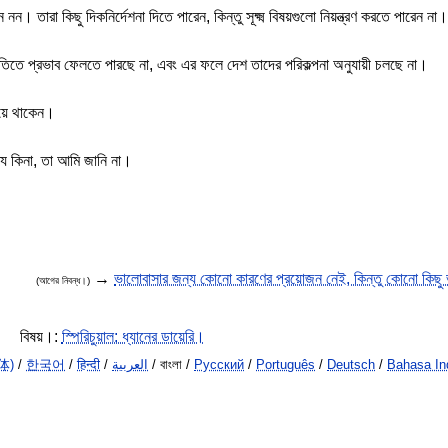
 নন। তারা কিছু দিকনির্দেশনা দিতে পারেন, কিন্তু সূক্ষ্ম বিষয়গুলো নিয়ন্ত্রণ করতে পারেন না।
াজনীতিতে প্রভাব ফেলতে পারছে না, এবং এর ফলে দেশ তাদের পরিকল্পনা অনুযায়ী চলছে না।
হয়ে থাকেন।
যি কিনা, তা আমি জানি না।
→
ভালোবাসার জন্য কোনো কারণের প্রয়োজন নেই, কিন্তু কোনো কিছু 
(আগের নিবন্ধ।)
বিষয়।:
স্পিরিচুয়াল: ধ্যানের ডায়েরি।
体)
/
한국어
/
हिन्दी
/
العربية
/ বাংলা /
Русский
/
Português
/
Deutsch
/
Bahasa In