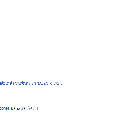
ভাগ করা যেন হালকাভাবে করা হয়, তা নয়।
donesia
/
اردو
/
ਪੰਜਾਬੀ
]