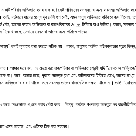
ধুমাত্র একটি পরিবার অভিজাত হওয়ার কারণে সেই পরিবারের সদস্যদের আত্মা সবসময় অভিজাত 
াই, বর্তমানে যাদের মধ্যে খুব বেশি গুণ নেই, এমন মানুষ অভিজাত পরিবারে জন্ম নিলেও, ত
ম্পর্ক নেই, তাদের কারণে অভিজাত বা রাজপরিবারের 제도 টিকিয়ে রাখা উচিত। কারণ, সবসম
িকে থাকলে, সেখানে দেবতারা তাদের আত্মা পাঠাতে পারেন।
অসাম্য" শব্দটি ব্যবহার করা হয়তো সঠিক নয়। কারণ, মানুষের আত্মিক পরিপক্কতার স্তর ভিন্ন
 হয়ে যায়। আমার মনে হয়, এর চেয়ে বরং রাজপরিবার বা অভিজাত শ্রেণী যদি "নোবলেস অব্লিজ
ে না। তাই, আমার মতে, পুরনো সামন্তপ্রথা এবং জমিদারদের টিকিয়ে রেখে, তাদের মধ্যে থ
লেস অব্লিজে"র ধারণা থাকে, তবে সবসময় তাদের রাজনৈতিক দক্ষতা থাকে না। তাই, "নোবলে
 করে সেগুলোকে খণ্ডন করার চেষ্টা করে। কিন্তু, বর্তমান গণতন্ত্রে অদ্ভুত সব রাজনীতি
ৃতভাবে এমন হয়েছে, এবং এটিকে ঠিক করা দরকার।