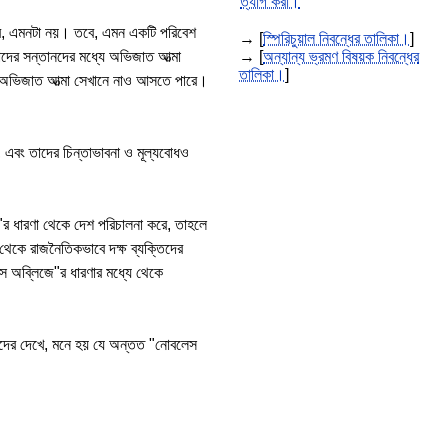
ত্যাগ করা।
হবে, এমনটা নয়। তবে, এমন একটি পরিবেশ
→ [
স্পিরিচুয়াল নিবন্ধের তালিকা।
]
াদের সন্তানদের মধ্যে অভিজাত আত্মা
→ [
অন্যান্য ভ্রমণ বিষয়ক নিবন্ধের
তালিকা।
]
য় অভিজাত আত্মা সেখানে নাও আসতে পারে।
, এবং তাদের চিন্তাভাবনা ও মূল্যবোধও
ে"র ধারণা থেকে দেশ পরিচালনা করে, তাহলে
েকে রাজনৈতিকভাবে দক্ষ ব্যক্তিদের
স অব্লিজে"র ধারণার মধ্যে থেকে
বিদদের দেখে, মনে হয় যে অন্তত "নোবলেস