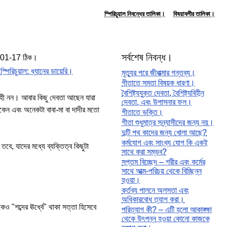
স্পিরিচুয়াল নিবন্ধের তালিকা।
বিষয়াবলীর তালিকা।
সর্বশেষ নিবন্ধ।
01-17 ঠিক।
:
স্পিরিচুয়াল: ধ্যানের ডায়েরি।
মৃত্যুর পরে জীবাত্মার গন্তব্য।
গীতাতে সমতা বিষয়ক ধারণা।
বৈশিষ্ট্যযুক্ত দেবতা, বৈশিষ্ট্যবিহীন
রহী নন। আবার কিছু দেবতা আছেন যারা
দেবতা, এবং উপাসনার ফল।
াকেন এবং অনেকটা বাবা-মা বা দাদীর মতো
গীতাতে ভক্তি।
গীতা শুধুমাত্র সন্ন্যাসীদের জন্য নয়।
দুটি পথ কাদের জন্য খোলা আছে?
কর্মযোগ এবং সাংখ্য যোগ কি একই
ে, যাদের মধ্যে ব্যক্তিত্ব কিছুটা
সাথে করা সম্ভব?
সপ্তম বিচ্ছেদ – শরীর এবং কর্মের
সাথে আত্ম-পরিচয় থেকে বিচ্ছিন্ন
হওয়া।
কর্তব্য পালনে অলসতা এবং
অধিকারবোধ ত্যাগ করা।
 "শব্দের ঊর্ধ্বে" থাকা সত্তা হিসেবে
পরিত্যাগ কী? – এটি হলো আকাঙ্ক্ষা
থেকে উৎপন্ন হওয়া কোনো কাজকে