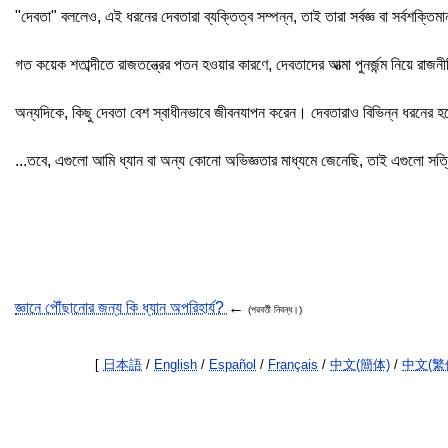
"দেবতা" বললেও, এই ধরনের দেবতারা ব্যক্তিত্ব সম্পন্ন, তাই তারা সর্বজ্ঞ বা সর্বশক্তিমান
গত কয়েক শতাব্দীতে রাজতন্ত্রের পতন হওয়ার কারণে, দেবতাদের আত্মা পুনর্জন্ম নিয়ে র
অন্যদিকে, কিছু দেবতা বেশ স্বাধীনভাবে জীবনযাপন করেন। দেবতারাও বিভিন্ন ধরনের 
...তবে, এগুলো আমি ধ্যান বা অন্য কোনো অভিজ্ঞতার মাধ্যমে জেনেছি, তাই এগুলো সত্
জ্ঞানে পৌঁছানোর জন্য কি ধ্যান অপরিহার্য?
←
(পরবর্তী নিবন্ধ।)
[
日本語
/
English
/
Español
/
Français
/
中文(簡体)
/
中文(繁