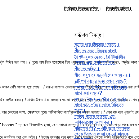
স্পিরিচুয়াল নিবন্ধের তালিকা।
বিষয়াবলীর তালিকা।
সর্বশেষ নিবন্ধ।
মৃত্যুর পরে জীবাত্মার গন্তব্য।
গীতাতে সমতা বিষয়ক ধারণা।
বৈশিষ্ট্যযুক্ত দেবতা, বৈশিষ্ট্যবিহীন
কিছুটা শিথিল হয়ে যায়। / মুখের বাম দিকে মনোযোগ দিয়ে ধ্যান করার সময়, আমি একটি অদ্ভুত, গম্ভীর 
দেবতা, এবং উপাসনার ফল।
গীতাতে ভক্তি।
গীতা শুধুমাত্র সন্ন্যাসীদের জন্য নয়।
দুটি পথ কাদের জন্য খোলা আছে?
চক্র) আরও বেশি আলগা হয়ে গেছে। / ভ্রু-র সামান্য ভেতরের অংশে (পিটুইটারি?), প্রাণা প্রবেশ করে এব
কর্মযোগ এবং সাংখ্য যোগ কি একই
সাথে করা সম্ভব?
সপ্তম বিচ্ছেদ – শরীর এবং কর্মের
" দিয়ে স্ফীত করুন। / মাথার উপরে থাকা সহস্রার আলো যখন ছড়িয়ে পড়ল, তখন আমার মন শান্ত হয়ে গেল। / ভ
সাথে আত্ম-পরিচয় থেকে বিচ্ছিন্ন
হওয়া।
র অংশ, সেইসাথে মুখের অভিব্যক্তি সামগ্রিকভাবে উন্নত হয়েছে। / চোখ বড় করে খুললেই চোখের চারপাশের 
কর্তব্য পালনে অলসতা এবং
অধিকারবোধ ত্যাগ করা।
তরটা " booms " শব্দ করে বিস্ফোরিত হলো, যেন কোনো হৃদস্পন্দন। / ধ্যানের সময়, নাকের গোড়া থেকে কপ
পরিত্যাগ কী? – এটি হলো আকাঙ্ক্ষা
থেকে উৎপন্ন হওয়া কোনো কাজকে
িকভাবে অনুশীলন করা বেশ কঠিন। / ইমেজ ব্যবহার করে ধ্যান করলে সহজেই কোনো জটিল পরিস্থিতিতে পড়ে 