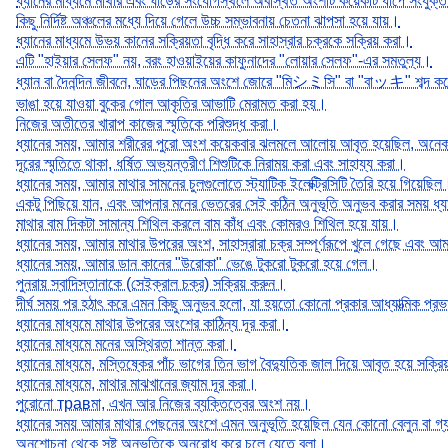
ধ্যানের মাধ্যমে মাথার এবং ঘাড়ের সংযোগস্থলে অবস্থিত অংশটি কয়েকটি ধাপে সংযুক্
কিছু নির্দিষ্ট অঞ্চলের মধ্যে দিয়ে গেলে উচ্চ সম্ভাবনায় চেতনা ঝাপসা হয়ে যায়।
ধ্যানের মাধ্যমে উভয় কানের সক্রিয়তা বৃদ্ধি করে সাহাস্রার চক্রকে সক্রিয় করা।
এটি "হাইয়ার সেলফ" নয়, বরং হাওয়াইয়ের কাফুনাদের "লোয়ার সেলফ"-এর সমতুল্য।
ধ্যান বা দৈনন্দিন জীবনে, ঘাড়ের পিছনের অংশে জোরে "মিシミসি" বা "বাッキ" শব্দ 
ভাঙা হয়ে যাওয়া বুকের গোল আকৃতির আভাটি মেরামত করা হয়।
নিজের অতীতের খারাপ কাজের স্মৃতিকে পরিশুদ্ধ করা।
ধ্যানের সময়, আমার শরীরের পুরো অংশ কয়েকবার ঝলমলে আলোয় আবৃত হয়েছিল, অন
দূরের স্মৃতিতে থাকা, ধর্ষিত অভ্যন্তরীণ শিশুটিকে নিরাময় করা এবং সাহায্য করা।
ধ্যানের সময়, আমার মাথার সামনের চুলগুলোতে স্ট্যাটিক ইলেক্ট্রিসিটি তৈরি হয়ে গিয়েছিল
একটু পিছিয়ে যান, এবং আপনার মনের ভেতরের সেই কঠিন অনুভূতি অনুভব করার সময় ধ্যা
মাথার বাম দিকটা সামান্য শিথিল করলে বাম কাঁধ এবং কোমরও শিথিল হয়ে যায়।
ধ্যানের সময়, আমার মাথার উপরের অংশ, সাহাস্রারা চক্র সম্পূর্ণরূপে খুলে গেছে এবং আ
ধ্যানের সময়, আমার ডান কানের "উরোকা" ভেঙে টুকরো টুকরো হয়ে গেল।
পুনরায় স্বাদিস্তানাকে (সেইক্রাল চক্র) সক্রিয় করুন।
দীর্ঘ সময় পর হঠাৎ করে এমন কিছু অনুভব হলো, যা হয়তো কোনো প্রকার আধ্যাত্মিক প্র
ধ্যানের মাধ্যমে মাথার উপরের অংশের কাঠিন্য দূর করা।
ধ্যানের মাধ্যমে মনের অস্থিরতা শান্ত করা।
ধ্যানের মাধ্যমে, মস্তিষ্কের পাঁচ ভাগের তিন ভাগ বৈদ্যুতিক জাল দিয়ে আবৃত হয়ে সক্র
ধ্যানের মাধ্যমে, মাথার মাঝখানের জ্যাম দূর করা।
পুরোনো травমা, এখন আর নিজের ব্যক্তিত্বের অংশ নয়।
ধ্যানের সময় আমার মাথার পেছনের অংশে এমন অনুভূতি হয়েছিল যেন কোনো বেলুন বা গ্
অনুশোচনা থেকে সৃষ্ট অনুভূতিকে অনুরোধ করে চলে যেতে বলা।