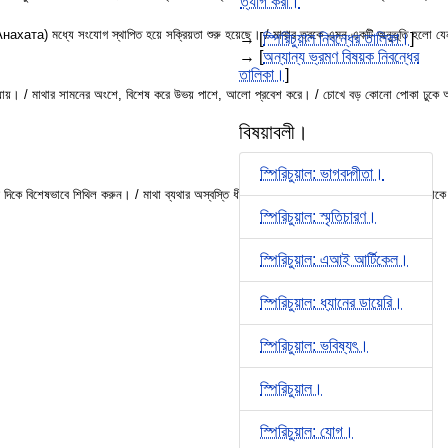
ত্যাগ করা।
 (Анахата) মধ্যে সংযোগ স্থাপিত হয়ে সক্রিয়তা শুরু হয়েছে। / মাথার ত্বকে এমন একটি অনুভূতি হলো যেন
→ [
স্পিরিচুয়াল নিবন্ধের তালিকা।
]
→ [
অন্যান্য ভ্রমণ বিষয়ক নিবন্ধের
তালিকা।
]
 / মাথার সামনের অংশে, বিশেষ করে উভয় পাশে, আলো প্রবেশ করে। / চোখে বড় কোনো পোকা ঢুকে অসুস্থ হয়ে
বিষয়াবলী।
স্পিরিচুয়াল: ভাগবদ্গীতা।
 উপরের দিকে বিশেষভাবে শিথিল করুন। / মাথা ব্যথার অস্বস্তি ধীরে ধীরে কমে যাচ্ছে। / মাথা এবং নাক
স্পিরিচুয়াল: স্মৃতিচারণ।
স্পিরিচুয়াল: এআই আর্টিকেল।
স্পিরিচুয়াল: ধ্যানের ডায়েরি।
স্পিরিচুয়াল: ভবিষ্যৎ।
স্পিরিচুয়াল।
স্পিরিচুয়াল: যোগ।