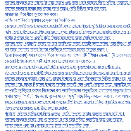
ধ্যানের মাধ্যমে ডান কানের উপরের অংশে এবং ডান গালে বাইরের দিকে শক্তি প্রবাহের
ধ্যানের মাধ্যমে মাথার মাঝখানের অংশ আরও বেশি শিথিল হতে শুরু করে।
সাহারালরা ধীরে ধীরে খুলতে শুরু করে।
আজিনার পরিবর্তন মূলাধার চক্রেও প্রতিফলিত হয়।
কোমর বা স্বাদিস্তানা অঞ্চলের কাছাকাছি স্থান থেকে পুরনো স্মৃতি ফিরে আসে এবং এক
চোখ, মাথার উপরে এবং পিছনের অংশে বৃত্তাকারভাবে বিস্তৃত হওয়া আভাগুলোকে মাথার ক
মাথার উপরের অংশে একটি উল্টো ত্রিভুজের মতো আভা তৈরি হতে শুরু করে।
ধ্যানের সময়, প্রায়শই আমার কপালে অবস্থিত আজ্ঞা চক্রটি হৃদস্পন্দনের প্রায় দ্বিগুণ
ঘন আভা আপনার মাথার উপরে অবস্থিত সাহাস্রার চক্রে অনুভব করুন।
ইগো (স্ব-বোধ) যখন সত্যের দিকে জাগ্রত হয়, তখন এটি "শিয়ান সেल्फ़" (উচ্চতর সত্
কোনো বিশেষ কারণ ছাড়াই হঠাৎ করে চোখের জল গড়িয়ে পড়ে।
অত্যন্ত আনন্দকে ছাড়িয়ে, এটি গভীর আবেগ এবং কৃতজ্ঞতার অশ্রুতে পৌঁছে যায়।
ওনসেনে (গরম জলের ঝর্ণা) প্রায় ধ্যানরত অবস্থায়, ডান চোখের ভেতরের অংশ থেকে মাথা
ধ্যানের মাধ্যমে ফ্রন্টাল লোব এবং মাথার উপরের অংশকে বিশেষভাবে শিথিল করার পরে,
ধ্যানের পরে, মাথার পিছনের উপরের অর্ধেক অংশটি যেন একটি বেলুনের মতো প্রসারিত
বাম-হাতি ব্যক্তিরা তাদের নিজেদের কম আত্মবিশ্বাসের অনুভূতিকে চারপাশের মানুষের উপর
মাথার মধ্যে "প্যাঁচ" শব্দ হলো, বুকের মধ্যে "জুজু" শব্দে কিছু নড়াচড়া করলো, এবং 
ধ্যানের মাধ্যমে আমার কপালে থাকা ত্বকের উপরিভাগে আলোর শক্তি প্রবাহিত হতে শুর
নিম্ন স্তরের অঞ্চল এবং উচ্চ স্তরের অঞ্চল।
পুরোনো, কষ্টকর স্মৃতিগুলো ফিরে এলেও, আমি সেগুলো আবার অনুভব করতে চাই না।
ধ্যানের মাধ্যমে আমার চোখের সামান্য উপরে অরা শক্তি প্রবাহিত হতে শুরু করেছে।
আমার বন্ধন এবং তা খোলার উপায় (সমাধান) সম্পর্কিত নোট।