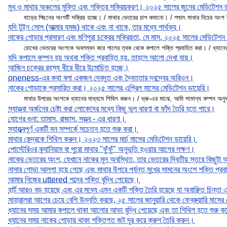
মুখ ও মাথার অঞ্চলের মুক্তি এবং শক্তির সক্রিয়করণ। ২০২৫ সালের জুনের মেডিটেশন 
ঘাড়ের পিছনের অংশটি সক্রিয় হচ্ছে। / মাথার ভেতরের চাপ কমানো। / পশ্চাৎ মাথার নিচের অংশ
যদি টুইন সোল (আত্মার যমজ) থাকে এবং না থাকে, তার মধ্যে পার্থক্য।
নাকের গোড়ার প্রসারণ এবং মণিপুরা চক্রের সক্রিয়তা, মে মাস, ২০২৫ সালের মেডিটেশন
চোখের ভেতরের অংশকে অবলম্বন করে গালের ত্বক থেকে কপালে শক্তি প্রবাহিত করা। / ধ্যানের 
যদি কপালে কম্পন হয় অথবা শক্তি প্রবাহিত হয়, তাহলে আলো দেখা যায়।
আজিন চক্রের রহস্য ধীরে ধীরে উন্মোচিত হচ্ছে।
oneness-এর কথা বলা একজন দেবদূত এবং দ্বৈততার দ্বন্দ্বের অরিওন।
নাকের গোড়াকে প্রসারিত করা। ২০২৫ সালের এপ্রিল মাসের মেডিটেশন ডায়েরি।
মাথার উপরের অংশকে ধ্যানের মাধ্যমে শিথিল করুন। / ভ্রু-এর মাঝে, আমি সামান্য কম্পন অনু
স্যাত্ত্বা অর্জনের চেষ্টা করা লোকেদের মধ্যে কিছু ভুল ধারণা বা ফাঁদ তৈরি হতে পারে।
যোগের গুনা: তামাস, রাজাস, সত্ত্ব - এর ধারণা।
স্যাত্ত্ব্বপূর্ণ একটি মন সম্পর্কে সচেতন হতে শুরু করা।
মাথার কেন্দ্রকে শিথিল করুন। ২০২৩ সালের মার্চ মাসের মেডিটেশন ডায়েরি।
পোস্টেরিওর ক্র্যানিয়াম বা পুরো মাথার "ফুঁফুঁ" অনুভূতি হওয়ার আগের লক্ষণ।
নাকের ভেতরের অংশ, যেখানে নাকের মূল অবস্থিত, তার ভেতরের দ্বিতীয় স্তরে কিছুট
নাসার গোড়া আলগা হয়ে গেছে এবং মাথার উপরে পর্যন্ত মুখের সামনের অংশে শক্তি প্র
আমার নিজের uttered শব্দের শক্তি বৃদ্ধি পেয়েছে।
হার্ট আরও বড় হয়েছে এবং এর মধ্যে এমন একটি শক্তি তৈরি হয়েছে যা অবাঞ্ছিত চিন্ত
সাহারালরা আগের চেয়ে বেশি উন্নতি করছে, ২৫ সালের জানুয়ারি থেকে ফেব্রুয়ারি মাস
ধ্যানের সময় আমার কপালে থাকা আলোর আভা বৃদ্ধি পেয়েছে এবং তা শিথিল হতে শুরু 
ধ্যানের সময় নাকের গোড়ায় থাকা শক্তিগত জট দূর করে ক্রুশ তৈরি করুন।