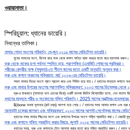
ওয়ায়ানাতা।
স্পিরিচুয়াল: ধ্যানের ডায়েরি।
নিবন্ধের তালিকা।
নাসার গোড়া অংশের পরিবর্তন, মে-জুন ২০১৬ মাসের মেডিটেশন ডায়েরি।
মুখের সামনের অংশ, বিশেষ করে নাক থেকে কপাল পর্যন্ত বরফ ভাঙার মতো করে ম্যাসাজ করুন।
ভ্রু থেকে নাকের ডগা পর্যন্ত স্পন্দিত হয়ে, প্রাণশক্তি (এনার্জি) শোষণের প্রক্রিয়া।
শরীরের কেন্দ্রীয় অক্ষ (সুষুম্না)-তে শীতল জলের মতো একটি অনুভূতি অনুভব করা।
ভ্রু এবং কপাল অঞ্চলের সক্রিয়তা, মার্চ ২০২৬-এর মেডিটেশন ডায়েরি।
পশ্চাৎ মাথার নিচের অংশে প্রাণ প্রবেশ করে এবং শিথিল হয়ে যায়। / ধ্যানের মাধ্যমে কপালে
ভ্রু এবং মাথার উপরের অংশের প্রাণশক্তি সক্রিয়করণ: ২০২৩ সালের ডিসেম্বর থেকে 
ভ্রু-র মাঝখানে (সামান্য ডান চোখের দিকে) একটি হালকা জিনিস বিস্ফোরিত হলো, যেন বাতাস বি
ধ্যানের মাধ্যমে শরীর ও সংবেদনের শক্তি পরিবর্তন। 2025 সালের অক্টোবর-নভেম্বরের ধ
恥bone অথবা মূলাধার (রুট চক্র) আলগা হয়ে গেছে। / ধ্যানের সময় আমার কপাল এবং ভ্রু regi
আনাহাটা চক্রের জাগরণ এবং সক্রিয়করণ: ২০২৩ সালের আগস্ট-সেপ্টেম্বর মাসের মেডি
ধ্যানের সময় মাথার পিছনের অংশ এবং কপালের উপরের অংশে শক্তি প্রবাহিত করা। / কেচারি মুদ
ভ্রু এবং কপালে শক্তি প্রবাহিত করার বিষয়ে, জুলাই ২০২৫ সালের মেডিটেশন ডায়েরি।
ধ্যানের সময়, ভ্রু এবং কপালকে টেনে আলাদা করার মতো করে শক্তি প্রবাহিত করুন। / ধ্যান