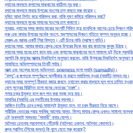
ধ্যানের মাধ্যমে কপালের মাঝখানের কাঠিন্য দূর করা।
ধ্যানের মাধ্যমে মাথার উপরের অংশের চাপ কমতে শুরু করেছে।
দূষিত আভা নির্গত করে পরিশুদ্ধ করা, নাকি দূষণ কমিয়ে পরিশুদ্ধ করা?
ধ্যানের মাধ্যমে মুখের সামনের অংশের চাপ কমানো।
পুনরায়, ধ্যানের সময় মাথার মাঝের অংশটি শিথিল হয়ে ডানদিকে আগের চেয়ে দ্বিগুণ পরি
ভ্রু এবং মাথার উপরের অর্ধেক অংশে, হৃদস্পন্দনের দ্বিগুণ গতিতে কম্পন অনুভব হচ্ছে।
মেরুদণ্ড বরাবর একটি শিরা বিস্তৃত। এটি চিত্র নাড়ি (ব্রাহ্মণ নাড়ি)।
ধ্যানের সময়, আমার মাথার কেন্দ্র থেকে উপরের দিকে বার বার বাতাসের বুদবুদ উঠছে।
ধ্যানের সময় মনের চাপ কমে যায় এবং কপালের মাঝখানের অংশ সামান্য দুই দিকে প্রসা
আপনি কি মানুষের আত্মার দিকনির্দেশ অনুসরণ করবেন, নাকি ঈশ্বরের দিকনির্দেশ অনুসরণ
সামাধিতে অভিসম্পাদনের তিনটি পর্যায়।
আত্ম এবং অন্যের মধ্যে অভিন্নতা, oneness হলো সমাধি (samadhi)।
"বস্তু"-র জগৎকে সম্পূর্ণরূপে অস্বীকার না করলে সমাধিস্থ হওয়া (সমাদী) সম্ভব নয়।
ধ্যানের সময় অসম্পূর্ণ নীরবতা বজায় রাখলে, চ্যানেল করার মাধ্যমে ভুল পথে চালিত হওয়
যোগ সূত্রের বিরিত্তি হলো মনের ভেতরের "তরঙ্গ"।
গলার চক্র উন্মুক্ত হলে জল পান করা সহজ হয়ে যায়।
সামাধির (সমাধি) এর স্ফটিকের উপমার ব্যাখ্যা।
আজিন (তৃতীয় চোখ চক্র) সামান্যই উন্মুক্ত হলে, তা চরম নীরবতা নিয়ে আসে।
শারীরিক ভেতরের প্রায় সবকিছু আলোয় আবৃত, কিন্তু মাথার কেন্দ্র এখনও সামান্য অন্ধ
এই অবস্থাই সম্ভবত "সামাধী" বলার যোগ্য।
অদ্বৈত চেতনার প্রবেশপথে পৌঁছেছি (অদ্বৈত একত্ব, অদ্বৈত বেদান্ত)।
রুদ্র গ্রান্তি (শিবের বন্ধন) কি খুলে যেতে শুরু করেছে?