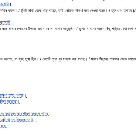
ডায়েরি।
 শিথিল করুন। / টুপিটি মাথা থেকে পড়ে যাচ্ছে, তাই সেটিকে আলগা করে দেওয়া হচ্ছে। / ভ্রু এবং হৃদয়ের
 ডায়েরি।
সময় মাথার পেছনের উপরের অংশে ফোলা লাগার অনুভূতি। / মুখের সামনের অংশে কিছু শক্তির রেখা দেখা যায়।
ভব করলাম, যা খুবই সূক্ষ্ম ছিল। / কেচারি মুদ্রা খুব সহজে করা যাচ্ছে। / মাথার পিছনের মাঝখান থেকে
া আলগা হয়ে গেছে।
বাহিত হয়েছে।
া এবং কর্মফলকে শোষণ করতে পারে।
ের মেডিটেশন বিষয়ক নোট।
করেছে।