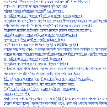
নাৎসি নেতা হিটলারকে অভিশাপ দিয়ে হত্যা করা এক ডাইনি সম্পর্কিত গল্প।
ধ্যান এবং পবিত্রতার মাধ্যমে রসুজ্জ্বালা সৃষ্টি হতে পারে।
মনিপুরা চক্রের সক্রিয়করণের পরবর্তী ১-২ সপ্তাহ।
সাম্প্রতিক ধ্যান অনুশীলনের পরিবর্তন এবং মণিপুরা চক্রের জাগরণ।
সাম্প্রতিক ধ্যান অনুশীলনে, মানসিক চাপ কমানোর উপর গুরুত্ব দেওয়ার ক্ষেত্রে কিছু প
ধর্মীয় বিশ্বাস অনুযায়ী, "আমি কি ঈশ্বর?" এই প্রশ্নের উত্তরের ভিন্নতা।
স্পিরিচুয়াল মানসিক অস্থিরতা, আজনা চক্রকে উন্মুক্ত করলে দূর হয়ে যায়।
আনাহাটা অবস্থানে থাকা ব্যক্তিরা সাধারণত আক্রমণাত্মক হন।
পুরুষের সাথে মিলন একটি ক্ষণস্থায়ী অভিজ্ঞতা ছিল।
লাইট বডি অষ্টম স্তর এবং পিনিয়াল গ্রন্থি ও পিটুইটারি গ্রন্থি।
ধ্যানের সময় উভয় চোখ এবং তাদের মধ্যবর্তী অংশ সামনের দিকে প্রসারিত হওয়ার অনুভ
ধ্যানের মাধ্যমে মাথার মাঝখানের অংশটি বাম-ডানে প্রসারিত হয়েছে এবং কেন্দ্রীয় অক্ষ বরা
সাম্প্রতিক ধ্যান অনুশীলনে গুরুত্বপূর্ণ বিষয়গুলো।
সাম্প্রতিক ধ্যানকালে মনের ভেতরের শক্তির পরিবর্তন।
ধ্যানের মাধ্যমে আমার ঘাড়ের পিছনের অংশে আরও শক্তিশালী শক্তি প্রবেশ করতে শুর
ভ্রু থেকে পশ্চাৎ顱 পর্যন্ত শক্তির প্রবাহ আরও স্পষ্ট হয়ে উঠেছে।
鎖াস্থিরজ্জুর মাঝখানে "কেন্দ্র" স্থানান্তরিত হয়েছে অথবা উপরে উঠেছে।
ভ্রু এবং নাকের নিচের অংশে ধ্যান করে অরা প্রবাহিত করুন।
নিয়মিত কাউন্সেলিংয়ের ভিত্তিতে আমার ভবিষ্যৎ চ্যালেঞ্জসমূহ।
আত্মার হ্রাস সম্পর্কে।
পশ্চাৎ মাথার অঞ্চলের শক্তি প্রবাহে যে বাধা (গ্রান্টি) ছিল, তার অবস্থান সামান্য উপরে
দৈনন্দিন জীবনে ঘাড়ের পিছনের অংশকে সক্রিয় রেখে, একটি সুখী ধ্যানের অবস্থায় জীব