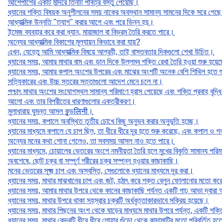
আশেপাশের একটি মন্দিরে তিনটি পবিত্র বস্তু পেয়েছি।
ধ্যানের শক্তি বিষয়ক অনুশীলনের সময় নাকের অবস্থান সামান্য সামনের দিকে সরে গেছ
আধ্যাত্মিক উন্নতি "ত্যাগ" করার আগে এবং পরে ভিন্ন হয়।
ইমেজ ব্যবহার করে করা ধ্যান, মায়াজাল বা বিভ্রম তৈরি করতে পারে।
অন্যের আধ্যাত্মিক বিকাশের মূল্যায়ন কিভাবে করা যায়?
এখন, যেহেতু আমি আধ্যাত্মিক বিষয়ে আগ্রহী, তাই বাস্তবতার দিকগুলো শেখা উচিত।
ধ্যানের সময়, আমার মাথার বাম এবং ডান দিকে উল্লম্ব শক্তি রেখা তৈরি হওয়া শুরু হয়ে
ধ্যানের সময়, আমার কপাল অংশের উপরের এবং মাঝের অংশটি অনেক বেশি শিথিল হতে শ
সত্যিকারের এবং উচ্চ স্তরের সত্তাগুলো আদেশ মেনে চলে না।
পশ্চাৎ মাথার অংশের সংযোগস্থল সামান্য পরিমাণে হ্রাস পেয়েছে এবং শক্তি প্রবাহ বৃদ্
আলো এবং তার বিপরীতের ধারণাগুলোর একত্রীকরণ।
মুলাধারায় ঘুমন্ত আসল কুন্ডलिनी।
ধ্যানের সময়, কপালে অবস্থিত তৃতীয় চোখে কিছু অনুভব করার অনুভূতি হচ্ছে।
ধ্যানের মাধ্যমে কপালে যে চাপ ছিল, তা ধীরে ধীরে দূর হতে শুরু করেছে, এবং কপাল ও গলা
অন্যের মনের কথা শোনা গেলেও, তা সবসময় আসল নাও হতে পারে।
ধ্যানের মাধ্যমে, চোয়ালের ভেতরের অংশে নমনীয়তা তৈরি হলে মুখের বিকৃতি সামান্য পর
অবশেষে, ছোট চক্র বা সম্পূর্ণ শরীরের চক্র সম্পন্ন হওয়ার কাছাকাছি।
মনের ভেতরের সূক্ষ্ম চাপ এবং অস্বস্তি, সেগুলোকে ধ্যানের মাধ্যমে দূর করা।
ধ্যানের সময়, মাথার মাঝখানের চাপ এবং জট, হঠাৎ করে শক্ত বেলুন ফোলানোর মতো করে 
ধ্যানের সময়, আমার মাথার উপরে থেকে কানের কাছাকাছি পর্যন্ত একটি গাঢ় আভা দ্বারা
ধ্যানের সময়, মাথার উপরে থাকা সহস্রার চক্রটি অর্ধবৃত্তাকারভাবে সক্রিয় হয়েছে।
ধ্যানের সময়, মাথার পিছনের অংশ থেকে ঘাড়ের মাধ্যমে মাথার উপরে পর্যন্ত, একটি শক্তিপ
ধ্যানের সময়, মাথার কেন্দ্রটি ধীরে ধীরে লোহার গুঁড়ো থেকে কাদামাটির মতো পরিবর্তিত হ