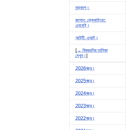
মহাকাশ।
জাপান: হোক্কাইডো:
এনকেই।
আইটি: এআই।
[
→ বিষয়গুলির তালিকা
দেখুন।
]
2026বছর।
2025বছর।
2024বছর।
2023বছর।
2022বছর।