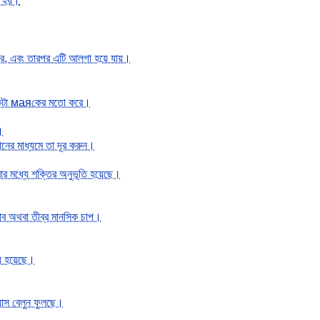
ত হয়।
করে, এবং তারপর এটি আলগা হয়ে যায়।
েকটা маяকের মতো করে।
।
নের মাধ্যমে তা দূর করুন।
মার মধ্যে শক্তির অনুভূতি হয়েছে।
ভাব অথবা তীব্র মানসিক চাপ।
িয় হয়েছে।
যাস বেলুন ফুলছে।