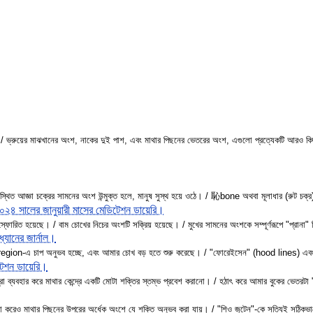
 / ভ্রুয়ের মাঝখানের অংশ, নাকের দুই পাশ, এবং মাথার পিছনের ভেতরের অংশ, এগুলো প্রত্যেকটি আরও 
 অবস্থিত আজ্ঞা চক্রের সামনের অংশ উন্মুক্ত হলে, মানুষ সুস্থ হয়ে ওঠে। / 恥bone অথবা মূলাধার (রুট 
২০২৪ সালের জানুয়ারী মাসের মেডিটেশন ডায়েরি।
স্ফোরিত হয়েছে। / বাম চোখের নিচের অংশটি সক্রিয় হয়েছে। / মুখের সামনের অংশকে সম্পূর্ণরূপে "প্রানা
্যানের জার্নাল।
on-এ চাপ অনুভব হচ্ছে, এবং আমার চোখ বড় হতে শুরু করেছে। / "ফোরেইসেন" (hood lines) এবং তার ভেতরে
টেশন ডায়েরি।
্রা ব্যবহার করে মাথার কেন্দ্রে একটি মোটা শক্তির স্তম্ভ প্রবেশ করানো। / হঠাৎ করে আমার বুকের ভে
 না করেও মাথার পিছনের উপরের অর্ধেক অংশে যে শক্তি অনুভব করা যায়। / "শিও জুটেন"-কে সত্যিই সঠ