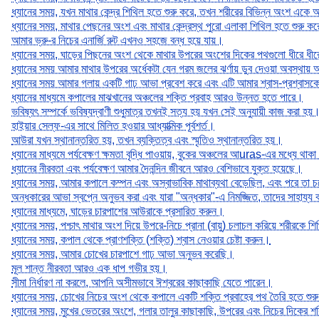
ধ্যানের সময়, যখন মাথার কেন্দ্র শিথিল হতে শুরু করে, তখন শরীরের বিভিন্ন অংশ এক
ধ্যানের সময়, মাথার পেছনের অংশ এবং মাথার কেন্দ্রস্থ পুরো এলাকা শিথিল হতে শুরু ক
আমার ভ্রু-র নিচের এনার্জি রুট এখনও সহজে বন্ধ হয়ে যায়।
ধ্যানের সময়, ঘাড়ের পিছনের অংশ থেকে মাথার উপরের অংশের দিকের পথগুলো ধীরে ধীর
ধ্যানের সময় আমার মাথার উপরের অর্ধেকটা যেন গরম জলের ঝর্ণায় ডুব দেওয়া অবস্থায়
ধ্যানের সময় আমার গলায় একটি গাঢ় আভা প্রবেশ করে এবং এটি আমার শ্বাস-প্রশ্বাস
ধ্যানের মাধ্যমে কপালের মাঝখানের অঞ্চলের শক্তি প্রবাহ আরও উন্নত হতে পারে।
ভবিষ্যৎ সম্পর্কে ভবিষ্যদ্বাণী শুধুমাত্র তখনই সত্য হয় যখন সেই অনুযায়ী কাজ করা হয়
হাইয়ার সেল্ফ-এর সাথে মিলিত হওয়ার আধ্যাত্মিক পূর্বশর্ত।
আউরা যখন স্থানান্তরিত হয়, তখন ব্যক্তিত্ব এবং স্মৃতিও স্থানান্তরিত হয়।
ধ্যানের মাধ্যমে পর্যবেক্ষণ ক্ষমতা বৃদ্ধি পাওয়ায়, বুকের অঞ্চলের আuras-এর মধ্যে থাক
ধ্যানের নীরবতা এবং পর্যবেক্ষণ আমার দৈনন্দিন জীবনে আরও বেশিভাবে যুক্ত হয়েছে।
ধ্যানের সময়, আমার কপালে কম্পন এবং অস্বাভাবিক মাথাব্যথা বেড়েছিল, এবং পরে তা 
অন্ধকারের আভা স্বপ্নে অনুভব করা এবং যারা "অন্ধকার"-এ নিমজ্জিত, তাদের সাহায্য
ধ্যানের মাধ্যমে, ঘাড়ের চারপাশের আউরাকে প্রসারিত করুন।
ধ্যানের সময়, পশ্চাৎ মাথার অংশ দিয়ে উপরে-নিচে প্রানা (বায়ু) চলাচল করিয়ে শরীরকে 
ধ্যানের সময়, কপাল থেকে প্রাণশক্তি (শক্তি) শ্বাস নেওয়ার চেষ্টা করুন।
ধ্যানের সময়, আমার চোখের চারপাশে গাঢ় আভা অনুভব করেছি।
মূল শান্ত নীরবতা আরও এক ধাপ গভীর হয়।
সীমা নির্ধারণ না করলে, আপনি অসীমভাবে ঈশ্বরের কাছাকাছি যেতে পারেন।
ধ্যানের সময়, চোখের নিচের অংশ থেকে কপালে একটি শক্তি প্রবাহের পথ তৈরি হতে শু
ধ্যানের সময়, মুখের ভেতরের অংশে, গলার তালুর কাছাকাছি, উপরের এবং নিচের দিকের শ