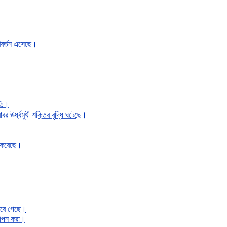
রিবর্তন এসেছে।
ূতি।
বর ঊর্ধ্বমুখী শক্তির বৃদ্ধি ঘটেছে।
ু করেছে।
 সরে গেছে।
নযাপন করা।