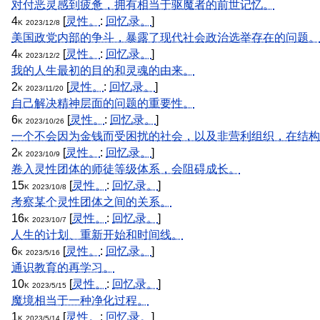
对付恶灵感到疲惫，拥有相当于驱魔者的前世记忆。
4
[
灵性。
:
回忆录。
]
K
2023/12/8
美国政党内部的争斗，暴露了现代社会政治选举存在的问题。
4
[
灵性。
:
回忆录。
]
K
2023/12/2
我的人生最初的目的和灵魂的由来。
2
[
灵性。
:
回忆录。
]
K
2023/11/20
自己解决精神层面的问题的重要性。
6
[
灵性。
:
回忆录。
]
K
2023/10/26
一个不会因为金钱而受困扰的社会，以及非营利组织，在结构
2
[
灵性。
:
回忆录。
]
K
2023/10/9
卷入灵性团体的师徒等级体系，会阻碍成长。
15
[
灵性。
:
回忆录。
]
K
2023/10/8
考察某个灵性团体之间的关系。
16
[
灵性。
:
回忆录。
]
K
2023/10/7
人生的计划、重新开始和时间线。
6
[
灵性。
:
回忆录。
]
K
2023/5/16
通识教育的再学习。
10
[
灵性。
:
回忆录。
]
K
2023/5/15
魔境相当于一种净化过程。
1
[
灵性。
:
回忆录。
]
K
2023/5/14