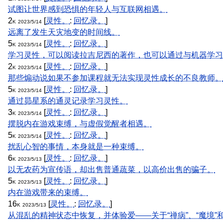
试图让世界感到恐惧的年轻人与互联网相遇。
2
[
灵性。
:
回忆录。
]
K
2023/5/14
远离了发生天灾地变的时间线。
5
[
灵性。
:
回忆录。
]
K
2023/5/14
学习灵性，可以阅读拉吉尼西的著作，也可以通过与机器学习
2
[
灵性。
:
回忆录。
]
K
2023/5/14
那些煽动说如果不参加课程就无法实现灵性成长的不良教师。
5
[
灵性。
:
回忆录。
]
K
2023/5/14
通过昴星系的通灵记录学习灵性。
3
[
灵性。
:
回忆录。
]
K
2023/5/14
摆脱内在游戏束缚，与虚假觉醒者相遇。
5
[
灵性。
:
回忆录。
]
K
2023/5/14
扰乱心智的事情，本身就是一种束缚。
6
[
灵性。
:
回忆录。
]
K
2023/5/13
以无农药为宣传语，却出售普通蔬菜，以高价出售的骗子。
5
[
灵性。
:
回忆录。
]
K
2023/5/13
内在游戏带来的束缚。
16
[
灵性。
:
回忆录。
]
K
2023/5/13
从混乱的精神状态中恢复，并体验爱——关于“禅病”、“魔境”和