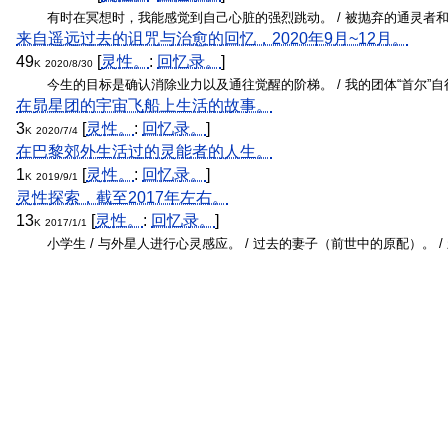
有时在冥想时，我能感觉到自己心脏的强烈跳动。 / 被抛弃的通灵者和灵
来自遥远过去的诅咒与治愈的回忆，2020年9月~12月。
49
[
灵性。
:
回忆录。
]
K
2020/8/30
今生的目标是确认消除业力以及通往觉醒的阶梯。 / 我的团体“首尔”自
在昴星团的宇宙飞船上生活的故事。
3
[
灵性。
:
回忆录。
]
K
2020/7/4
在巴黎郊外生活过的灵能者的人生。
1
[
灵性。
:
回忆录。
]
K
2019/9/1
灵性探索，截至2017年左右。
13
[
灵性。
:
回忆录。
]
K
2017/1/1
小学生 / 与外星人进行心灵感应。 / 过去的妻子（前世中的原配）。 / 新