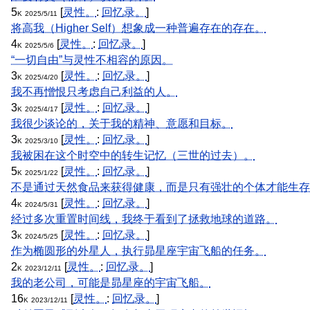
5
[
灵性。
:
回忆录。
]
K
2025/5/11
将高我（Higher Self）想象成一种普遍存在的存在。
4
[
灵性。
:
回忆录。
]
K
2025/5/6
“一切自由”与灵性不相容的原因。
3
[
灵性。
:
回忆录。
]
K
2025/4/20
我不再憎恨只考虑自己利益的人。
3
[
灵性。
:
回忆录。
]
K
2025/4/17
我很少谈论的，关于我的精神、意愿和目标。
3
[
灵性。
:
回忆录。
]
K
2025/3/10
我被困在这个时空中的转生记忆（三世的过去）。
5
[
灵性。
:
回忆录。
]
K
2025/1/22
不是通过天然食品来获得健康，而是只有强壮的个体才能生存
4
[
灵性。
:
回忆录。
]
K
2024/5/31
经过多次重置时间线，我终于看到了拯救地球的道路。
3
[
灵性。
:
回忆录。
]
K
2024/5/25
作为椭圆形的外星人，执行昴星座宇宙飞船的任务。
2
[
灵性。
:
回忆录。
]
K
2023/12/11
我的老公司，可能是昴星座的宇宙飞船。
16
[
灵性。
:
回忆录。
]
K
2023/12/11