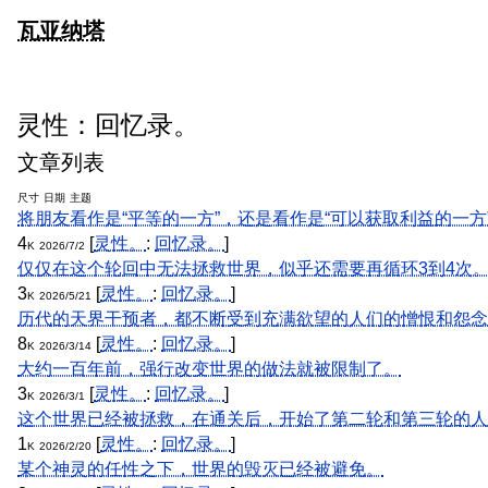
瓦亚纳塔
灵性：回忆录。
文章列表
尺寸
日期
主题
将朋友看作是“平等的一方”，还是看作是“可以获取利益的一方
4
[
灵性。
:
回忆录。
]
K
2026/7/2
仅仅在这个轮回中无法拯救世界，似乎还需要再循环3到4次
3
[
灵性。
:
回忆录。
]
K
2026/5/21
历代的天界干预者，都不断受到充满欲望的人们的憎恨和怨念
8
[
灵性。
:
回忆录。
]
K
2026/3/14
大约一百年前，强行改变世界的做法就被限制了。
3
[
灵性。
:
回忆录。
]
K
2026/3/1
这个世界已经被拯救，在通关后，开始了第二轮和第三轮的人
1
[
灵性。
:
回忆录。
]
K
2026/2/20
某个神灵的任性之下，世界的毁灭已经被避免。