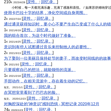
210
[
灵性。
:
回忆录。
]
K
2023/4/28
小时候，每一天都充满乐趣，充满了感激和喜悦。 / 如果苏舒姆纳穿过阿
使用卡巴拉十字的结界，净化空间或自身周围。
2
[
灵性。
:
回忆录。
]
K
2022/7/24
通过通灵获得知识时，要小心不要产生自己变成了什么人的错
1
[
灵性。
:
回忆录。
]
K
2021/6/19
我的组合首尔，为这个时代做好了准备。
1
[
灵性。
:
回忆录。
]
K
2021/4/25
意识到有些人试图通过音乐来控制他人的必要性。
2
[
灵性。
:
回忆录。
]
K
2021/3/13
为了娶到一位美丽且保持处节的妻子，而改变时间线的的故事
3
[
灵性。
:
回忆录。
]
K
2021/3/2
只要观察自己的想法，就能领悟的流派。
1
[
灵性。
:
回忆录。
]
K
2021/2/18
手部动作，在相关流派中，存在着生动的记忆。
[
灵性。
:
回忆录。
]
短文。
2021/1/1
在冥想室里看到了巴巴吉的脸。
[
灵性。
:
回忆录。
]
短文。
2020/12/23
对胸腔深处的“神意识”感到恐惧 - 冥想记录 2020年12月
74
[
灵性。
:
回忆录。
]
K
2020/12/3