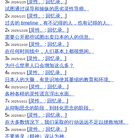
3
[
灵性。
:
回忆录。
]
K
2026/1/25
试图通过误导和操纵的恶劣灵性导师。
2
[
灵性。
:
回忆录。
]
K
2026/1/21
过去的 timeline，有不记得的人，也有记得的人。
2
[
灵性。
:
回忆录。
]
K
2025/12/28
需要公开那些试图出卖日本的人的信息。
3
[
灵性。
:
回忆录。
]
K
2025/12/20
在任何时间线中，人们基本上都很悠闲。
3
[
灵性。
:
回忆录。
]
K
2025/11/2
为什么世界人口会增加这么多？
4
[
灵性。
:
回忆录。
]
K
2025/11/1
日本人的大脑，有意识地使其萎缩的教育和环境。
4
[
灵性。
:
回忆录。
]
K
2025/10/13
各种各样的灵性谎言浮出水面。
7
[
灵性。
:
回忆录。
]
K
2025/10/11
从抑制思念的阶段，到转化思念的阶段。
5
[
灵性。
:
回忆录。
]
K
2025/8/17
在大多数情况下，我们采取的行动远远不足以拯救地球。
3
[
灵性。
:
回忆录。
]
K
2025/8/10
不要将灵（精神）误认为神。