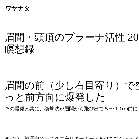
ワヤナタ
眉間・頭頂のプラーナ活性 202
瞑想録
眉間の前（少し右目寄り）で
っと前方向に爆発した
その爆発と共に、衝撃波が眉間から飛び出て５〜１０m前に
その時、就業中でデスクに座りキーボードを打ちながらディ