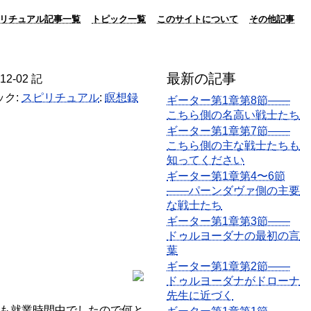
リチュアル記事一覧
トピック一覧
このサイトについて
その他記事
最新の記事
-12-02 記
ック:
スピリチュアル
:
瞑想録
ギーター第1章第8節――
こちら側の名高い戦士たち
ギーター第1章第7節――
こちら側の主な戦士たちも
知ってください
ギーター第1章第4〜6節
――パーンダヴァ側の主要
な戦士たち
ギーター第1章第3節――
ドゥルヨーダナの最初の言
葉
ギーター第1章第2節――
ドゥルヨーダナがドローナ
先生に近づく
も就業時間中でしたので何と