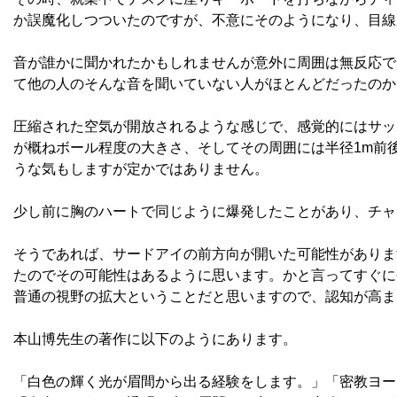
か誤魔化しつついたのですが、不意にそのようになり、目線
音が誰かに聞かれたかもしれませんが意外に周囲は無反応で
て他の人のそんな音を聞いていない人がほとんどだったのか
圧縮された空気が開放されるような感じで、感覚的にはサッ
が概ねボール程度の大きさ、そしてその周囲には半径1m前
うな気もしますが定かではありません。
少し前に胸のハートで同じように爆発したことがあり、チャ
そうであれば、サードアイの前方向が開いた可能性がありま
たのでその可能性はあるように思います。かと言ってすぐに
普通の視野の拡大ということだと思いますので、認知が高ま
本山博先生の著作に以下のようにあります。
「白色の輝く光が眉間から出る経験をします。」「密教ヨーガ 