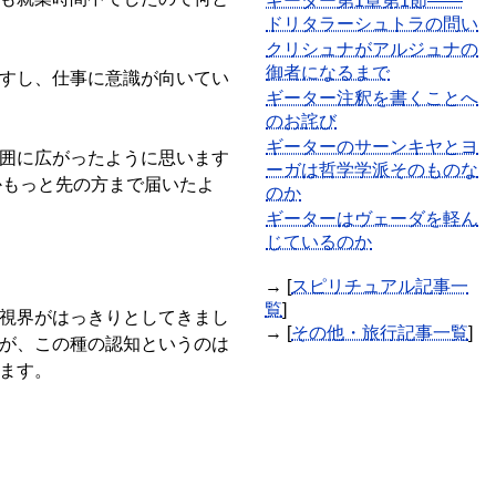
ギーター第1章第1節――
ドリタラーシュトラの問い
クリシュナがアルジュナの
御者になるまで
すし、仕事に意識が向いてい
ギーター注釈を書くことへ
のお詫び
ギーターのサーンキヤとヨ
囲に広がったように思います
ーガは哲学学派そのものな
かもっと先の方まで届いたよ
のか
ギーターはヴェーダを軽ん
じているのか
→ [
スピリチュアル記事一
覧
]
視界がはっきりとしてきまし
→ [
その他・旅行記事一覧
]
が、この種の認知というのは
ます。