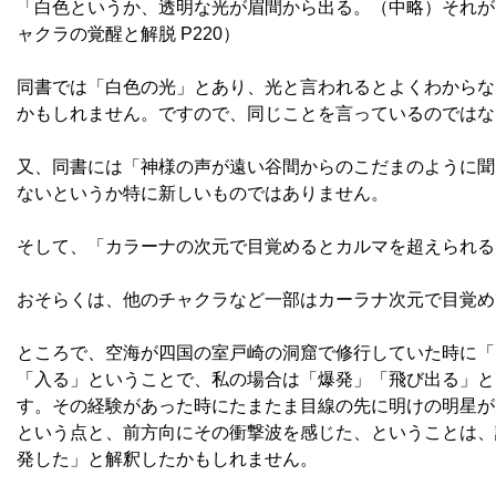
「白色というか、透明な光が眉間から出る。（中略）それが
ャクラの覚醒と解脱 P220）
同書では「白色の光」とあり、光と言われるとよくわからな
かもしれません。ですので、同じことを言っているのではな
又、同書には「神様の声が遠い谷間からのこだまのように聞
ないというか特に新しいものではありません。
そして、「カラーナの次元で目覚めるとカルマを超えられる
おそらくは、他のチャクラなど一部はカーラナ次元で目覚め
ところで、空海が四国の室戸崎の洞窟で修行していた時に「
「入る」ということで、私の場合は「爆発」「飛び出る」と
す。その経験があった時にたまたま目線の先に明けの明星が
という点と、前方向にその衝撃波を感じた、ということは、
発した」と解釈したかもしれません。