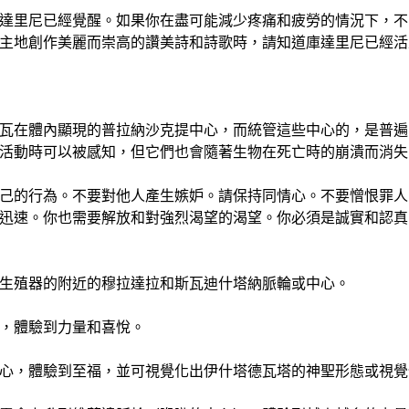
達里尼已經覺醒。如果你在盡可能減少疼痛和疲勞的情況下，不
主地創作美麗而崇高的讚美詩和詩歌時，請知道庫達里尼已經活
瓦在體內顯現的普拉納沙克提中心，而統管這些中心的，是普遍
活動時可以被感知，但它們也會隨著生物在死亡時的崩潰而消失
己的行為。不要對他人產生嫉妒。請保持同情心。不要憎恨罪人
迅速。你也需要解放和對強烈渴望的渴望。你必須是誠實和認真
生殖器的附近的穆拉達拉和斯瓦迪什塔納脈輪或中心。
，體驗到力量和喜悅。
心，體驗到至福，並可視覺化出伊什塔德瓦塔的神聖形態或視覺