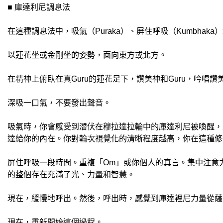
■ 庫達利尼調息法
在這種調息法中，吸氣（Puraka）、屏住呼吸（Kumbhaka
以蓮花坐或金剛坐的姿勢，面向東方或北方。
在精神上俯臥在真Guru的蓮花足下，讚美神和Guru，吟
深吸一口氣，不要發出聲音。
吸氣時，你會感受到潛伏在穆拉達拉輪中的庫達利尼被喚醒，
達給你的內在。你對輪次視覺化的清晰程度越高，你在這種修
屏住呼吸一段時間。重複「Om」或你個人的真言。集中注意
的整個存在充滿了光、力量和智慧。
現在，緩慢地呼出。然後，呼出時，感覺到庫達裡尼力量從薩
現在，重新開始這個過程。