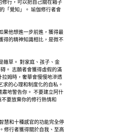
穆德拉的修行，可以把自己關在箱子
有完整的「覺知」。 瑜伽修行者會
 如果他想進一步前進，獲得最
現獲得的精神知識相比，是微不
是雜草。 對家庭、孩子、金
障碍。 志願者會獲得虛假的滿
什拉姆時，奢華會慢慢地滲透
出乞求的心理和制度化的自私。
嚴肅地警告你。 不要建立阿什
永遠不要放棄你的修行熱情和
。智慧和十種感官的功能完全停
態。修行者獲得關於自我、至高