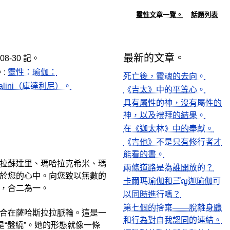
靈性文章一覽。
話題列表
最新的文章。
-08-30 記。
。:
靈性：瑜伽：
死亡後，靈魂的去向。
dalini（庫達利尼）。
《吉太》中的平等心。
具有屬性的神，沒有屬性的
神，以及禮拜的結果。
在《迦太林》中的奉獻。
《吉他》不是只有修行者才
能看的書。
拉蘇達里、瑪哈拉克希米、瑪
兩條道路是為誰開放的？
於您的心中。向您致以無數的
卡爾瑪瑜伽和三ัญ迦瑜伽可
，合二為一。
以同時進行嗎？
第七個的捨棄——脫離身體
合在薩哈斯拉拉脈輪。這是一
和行為對自我認同的連結。
“盤繞”。她的形態就像一條