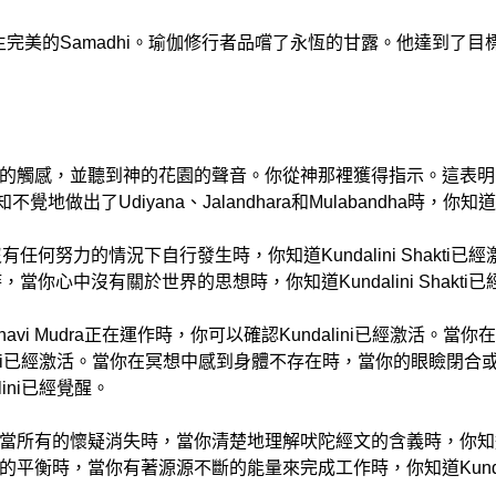
，就會產生完美的Samadhi。瑜伽修行者品嚐了永恆的甘露。他達到了目標
，並聽到神的花園的聲音。你從神那裡獲得指示。這表明Kundali
出了Udiyana、Jalandhara和Mulabandha時，你知道K
有任何努力的情況下自行發生時，你知道Kundalini Shakti已
當你心中沒有關於世界的思想時，你知道Kundalini Shakti
avi Mudra正在運作時，你可以確認Kundalini已經激活。當
lini已經激活。當你在冥想中感到身體不存在時，當你的眼瞼閉
ini已經覺醒。
所有的懷疑消失時，當你清楚地理解吠陀經文的含義時，你知道Ku
衡時，當你有著源源不斷的能量來完成工作時，你知道Kundal