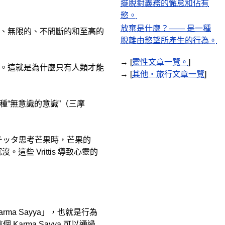
擺脫對義務的懈怠和佔有
慾。
放棄是什麼？—— 是一種
、無限的、不間斷的和至高的
脫離由慾望所產生的行為。
→ [
靈性文章一覽。
]
。這就是為什麼只有人類才能
→ [
其他・旅行文章一覽
]
“無意識的意識”（三摩
。當チッタ思考芒果時，芒果的
。這些 Vrittis 導致心靈的
。
rma Sayya」，也就是行為
Karma Sayya 可以通過