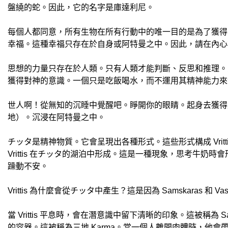
盤繞的蛇。因此，它的名字是庫達利尼。
每個人都同意，所有生物在所有行動中的唯一目的是為了獲得
幸福。這種幸福只存在於自身或阿特曼之中。因此，請在內心尋找
思想的力量只存在於人類。只有人類才能判斷、反思和推理。
獲得對神的意識。一個只是吃飯喝水，而不運用其精神能力來
世人啊！從無知的沉睡中覺醒吧。睜開你的眼睛。起身去獲得
地）。沉浸在阿特曼之中。
チッタ是精神物質。它會呈現出各種形式。這些形式構成 Vritt
Vrittis 在チッタ的湖泊中形成。這是一種現象，思考牛奶時會形成另一
躁動不安。
Vrittis 為什麼會從チッタ中產生？這是因為 Samskaras 和 Va
當 Vrittis 平息時，會在潛意識中留下清晰的印象。這被稱為 Sa
的容器。這被稱為三地 Karma。當一個人離開肉體時，他會帶著 17 