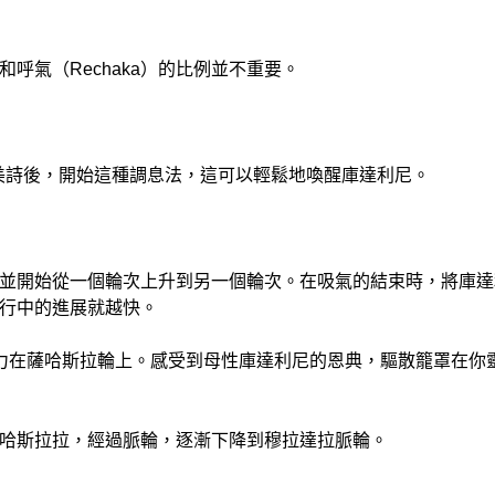
）和呼氣（Rechaka）的比例並不重要。
唱讚美詩後，開始這種調息法，這可以輕鬆地喚醒庫達利尼。
並開始從一個輪次上升到另一個輪次。在吸氣的結束時，將庫達
行中的進展就越快。
力在薩哈斯拉輪上。感受到母性庫達利尼的恩典，驅散籠罩在你
哈斯拉拉，經過脈輪，逐漸下降到穆拉達拉脈輪。