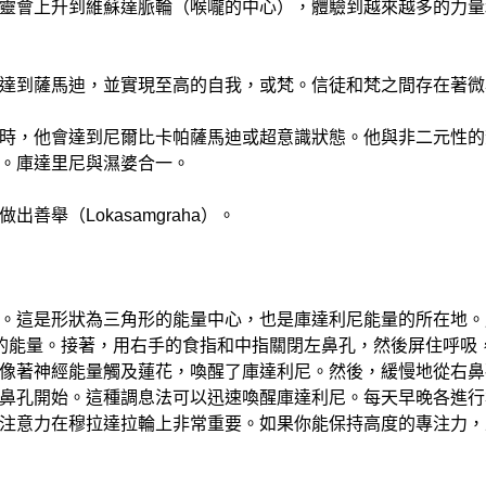
靈會上升到維蘇達脈輪（喉嚨的中心），體驗到越來越多的力量
達到薩馬迪，並實現至高的自我，或梵。信徒和梵之間存在著微
時，他會達到尼爾比卡帕薩馬迪或超意識狀態。他與非二元性的
。庫達里尼與濕婆合一。
舉（Lokasamgraha）。
。這是形狀為三角形的能量中心，也是庫達利尼能量的所在地。
的能量。接著，用右手的食指和中指關閉左鼻孔，然後屏住呼吸，
像著神經能量觸及蓮花，喚醒了庫達利尼。然後，緩慢地從右鼻
鼻孔開始。這種調息法可以迅速喚醒庫達利尼。每天早晚各進行
注意力在穆拉達拉輪上非常重要。如果你能保持高度的專注力，