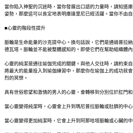
當你陷入神聖的沉迷時，當你發展出口語的力量時，請知道庫
姿勢，那麼這可以肯定地表明庫達里尼已經活躍。當你不由自
■心靈的階段性提升
脈輪是生命能量的沙克提中心。換句話說，它們是通過普拉納
德瓦塔。脈輪並不能被整體感知的。即使它們在幫助組織體內
心靈的純潔是通往瑜伽完成的關鍵。與他人交往時，請約束自
將最大的能量投入到瑜伽練習中，那麼你在瑜伽上的成功就會
烈的冥想。
具有世俗慾望和激情的男人的心靈，會轉移到分別位於肛門和
當心靈變得純潔時，心靈會上升到瑪尼普拉脈輪或肚臍的中心
當心靈變得更加純潔時，它會上升到阿那哈塔脈輪或心臟的中