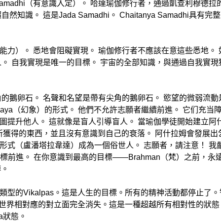
anya Samadhi（有意識入定）。 哈達瑜伽修行者，通過凱查利
 這是Jada Samadhi。 Chaitanya Samadhi具
能力）。 悉地會阻礙實現。 瑜伽修行者不應該在意這些悉地。
人。 自我實現是唯一的目標。 宇宙的全部知識，與通過自我實
的鵝卵石。 名聲和名望是帶有尖角的鵝卵石。 慾望的微弱流動
aya（幻象）的形式。 他們不允許志願者繼續前進。 它们充当
圖提升他人。 這就像是盲人引導盲人。 當瑜伽學徒開始建立阿
失去他所獲得的東西，並且沒有意識到自己的衰落。 阿什拉姆會發展
形式（盧潘塔拉韋達）成為一個俗世人。 志願者，請注意！ 我
標前進。 在你意識到最高的目標——Brahman（梵）之前，
縛。
型的Vikalpas。這是人生的目標。所有的精神活動都停止了
。與世界相對應的對立面完全消失。這是一種超越所有相對性的狀
a狀態。