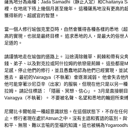
薩馬地分為兩種：Jada Samadhi（靜止入定）和Chait
裡，在地底下待上幾個月甚至幾年。 這種薩馬地沒有更高的超自然知識。
獲得新的、超感官的智慧。
當一個人修行瑜伽克里亞時，自然會獲得各種各樣的悉地（超
高的實現，也就是最終目標。 追求悉地的人，是最大的俗世
足道的。
請謹慎地走在瑜伽的道路上。 沿途清除雜草、荊棘和帶有尖角
錢、弟子、以及對克拉或阿什拉姆的依戀是荊棘。 這些都是M
足感，停止他們的修行，並且愚蠢地認為他們已經實現，並試
進去。 最初的Vairagya（不執著）會逐漸減弱。 他會
他可能穿著沙尼亞辛（出家）的服裝，但現在他只是以另一種
拉姆。 請記住標語：「隱蔽、冥想、信心」。 3月是直接朝目
Vairagya（不執著）。 不要被名聲、名望和悉地的輪迴所束
尼爾比卡爾帕是一種超意識狀態。在這個狀態下，不存在任何類
止。修行者現在處於Atman之中。沒有主語和賓語的區別
和平、無限、難以言喻的至福的知識。這也被稱為Yogaroodh