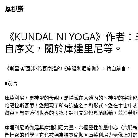
瓦那塔
《KUNDALINI YOGA》作者：Sri
自序文，關於庫達里尼等。
《斯里·斯瓦米·希瓦南達的《庫達利尼瑜伽》，摘自前言。
■前言
庫達利尼，是神聖的母親，是隱藏在人體內的、神聖的宇宙能
哈薩拉斯瓦蒂！您體現了所有這些名字和形式。您在宇宙中表
敬意。您是這個世界的母親！請打開蘇修瑪納脈輪，並沿著脈
庫達利尼瑜伽是與庫達利尼力量、六個靈性能量中心（六脈輪
門精密的科學。它也被稱為拉賈瑜伽。庫達利尼力量像上升的蛇