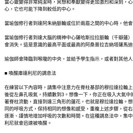
當心靈變得非常純潔時，冥想和奉獻變得更加激烈和深刻，心
心，它也可能下降到較低的中心。
當瑜伽修行者到達阿朱納脈輪或位於兩眉之間的中心時，他會
當瑜伽修行者到達大腦的精神中心薩哈斯拉拉脈輪（千瓣蓮）
會消失。這是意識的最高平面或最高的阿桑普拉吉納塔薩馬迪
瑜伽師會降臨到喉嚨的中央，並給予學生指示，或者對其他人做出善
■ 喚醒庫達利尼的調息法
在練習以下內容時，請集中注意力在脊柱基部的穆拉達拉輪上
後從左鼻孔吸氣，持續數到3。想像一下，你正在吸入大氣中
著脊柱流動，直接到達三角形的蓮花，也就是穆拉達拉輪。想
同的呼吸方式，保持相同的想像和感受，重複上述步驟，從右
逐漸、謹慎地增加呼吸的次數和時間。在這種調息法中，集中
利尼就會迅速被喚醒。