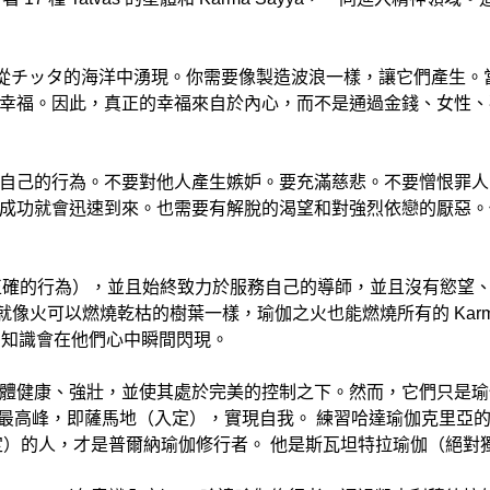
s 會從チッタ的海洋中湧現。你需要像製造波浪一樣，讓它們產生
幸福。因此，真正的幸福來自於內心，而不是通過金錢、女性、
自己的行為。不要對他人產生嫉妒。要充滿慈悲。不要憎恨罪人
成功就會迅速到來。也需要有解脫的渴望和對強烈依戀的厭惡。
adachara（正確的行為），並且始終致力於服務自己的導師，並且沒有
dhi。就像火可以燃燒乾枯的樹葉一樣，瑜伽之火也能燃燒所有的 Ka
真正的知識會在他們心中瞬間閃現。
體健康、強壯，並使其處於完美的控制之下。然而，它們只是瑜
ன達到最高峰，即薩馬地（入定），實現自我。 練習哈達瑜伽克里亞
定）的人，才是普爾納瑜伽修行者。 他是斯瓦坦特拉瑜伽（絕對