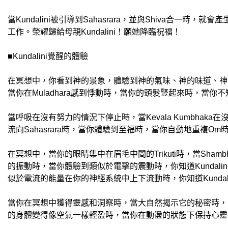
當Kundalini被引導到Sahasrara，並與Shiva合一時
工作。榮耀歸給母親Kundalini！願她降臨祝福！
■Kundalini覺醒的體驗
在冥想中，你看到神的景象，體驗到神的氣味、神的味道、神的觸感
當你在Muladhara感到悸動時，當你的頭髮豎起來時，當你不知不覺地做
當呼吸在沒有努力的情況下停止時，當Kevala Kumbhaka在沒
流向Sahasrara時，當你體驗到至福時，當你自動地重複Om時，
在冥想中，當你的眼睛集中在眉毛中間的Trikuti時，當Shambh
的振動時，當你體驗到類似於電擊的震動時，你知道Kunda
似於電流的能量在你的神經系統中上下流動時，你知道Kundal
當你在冥想中獲得靈感和洞察時，當大自然揭示它的秘密時，當
的身體變得像空氣一樣輕盈時，當你在動盪的狀態下保持心靈的平