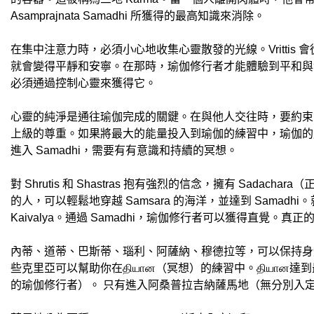
Asamprajnata Samadhi 所獲得的最高知識來消除。
在集中注意力時，必須小心地收集心靈散發的光線。Vritti
就會變得平靜和安寧。在那時，瑜伽修行者才能體驗到平和與
必須通過控制心靈來獲得它。
心靈的純淨是通往瑜伽完成的關鍵。在與他人交往時，要約束
上級的尊重。如果將最大的能量投入到瑜伽的練習中，瑜伽的
進入 Samadhi，需要有有意識和持續的冥想。
對 Shrutis 和 Shastras 抱有強烈的信念，擁有 S
的人，可以輕鬆地穿越 Samsara 的海洋，並達到 Sama
Kaivalya。通過 Samadhi，瑜伽修行者可以獲得直覺。
內蒂、道蒂、巴斯蒂、瑙利、阿薩納、穆德拉等，可以保持身
些克里亞可以幫助你在தியான（冥想）的練習中。தியா
的瑜伽修行者）。 只有進入阿桑普拉吉納薩馬地（無分別入