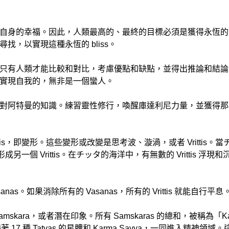
自身的幸福。因此，人類最高的、最終的目標必須是獲得永恆的
，以實現這種永恆的 bliss。
只有人類才能比較和對比，考慮優點和缺點，並得出推論和結論
實現自我的，無非是一個蠻人。
對阿特曼的知識。練習靈性修行，喚醒庫達利尼力量，並獲得那種
is，即變形。這些變形或改變是思考波、漩渦，或者 Vrittis
個 Vrittis。在チッタ的海洋中，有無數的 Vrittis 浮現和沉沒
sanas。如果消除所有的 Vasanas，所有的 Vrittis 就能自行平息
mskara，或者潛在印象。所有 Samskaras 的總和，被稱為「Ka
種 Tatvas 的星體和 Karma Sayya，一同進入精神領域。這個 