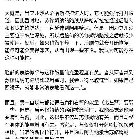
大概是，当プル沙从萨哈斯拉拉进入时，它可能强行打开通
道，因此暂时地，苏修姆纳的路线从萨哈斯拉拉经过后脑勺
和喉咙的维舒达，一直延伸到阿那哈达。但是，因为プル沙
主要位于胸腔深处，所以后脑勺的苏修姆纳路线之后就很少
被使用。然后，如果稍微平静一下，后脑勺就会开始恢复，
能量可能会变得滞塞，从而出现一些不适。我认为可能存在
这种可能性。
脸部的表情似乎与这种能量的充盈程度有关。当从阿吉纳到
苏修姆纳的路线比较堵塞时，我会显得比较憔悴，如果自己
照镜子，就能非常清楚地看到这一点。
而且，我一直以来都觉得右肩和右臂的能量（比左臂）要弱
一些。但是，当苏修姆纳的路线被激活时，我能感觉到能量
充满到右臂。因此，这似乎不仅与苏修姆纳有关，而且与整
个身体的能量增强有关。感觉是，与仅仅打开萨哈斯拉拉时
相比，当萨哈斯拉拉打开，并且通过阿吉纳激活苏修姆纳