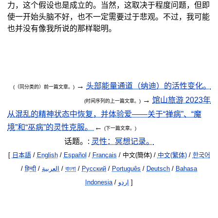
力，这个假设也是成立的。当然，这取决于程度问题，但即
使一开始头脑不好，也不一定需要过于悲观。不过，我可能
也并没有像我所说的那样聪明。
→
头部能量通道（纳迪）的活性变化。
(（同分类的）前一篇文章。)
→
馆山旅游 2023年
(时间序列的上一篇文章。)
从混乱的精神状态中恢复，并体验爱——关于“禅病”、“魔
境”和“巫病”的灵性克服。
←
(下一篇文章。)
话题。:
灵性：冥想记录。
[
日本語
/
English
/
Español
/
Français
/ 中文(簡体) /
中文(繁体)
/
한국어
/
हिन्दी
/
العربية
/
বাংলা
/
Русский
/
Português
/
Deutsch
/
Bahasa
Indonesia
/
اردو
]