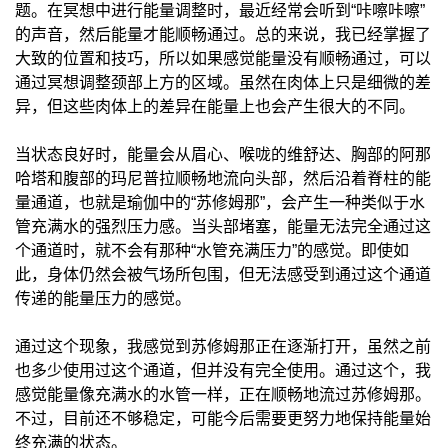
题。在冥想中进行能量调整时，最近经常会听到“咔嚓咔嚓”
的声音，然后能量才能顺畅通过。总的来说，我已经掌握了
大致的位置和技巧，所以如果感觉能量没有顺畅通过，可以
通过冥想调整颈部上方的区域。虽然在肉体上只是细微的差
异，但这些肉体上的差异在能量上也会产生很大的不同。
当状态良好时，能量会从眉心、喉咙的维舒达、胸部的阿那
哈塔和腹部的玛尼普拉顺畅地流向头部，然后沿着脊柱的能
量通道，也就是瑜伽中的“苏修姆那”，会产生一种类似于水
管充满水的强烈压力感。当头部堵塞，能量无法完全通过这
个通道时，就不会有那种“水管充满压力”的感觉。即使如
此，身体仍然会被气场所包围，但无法感受到通过这个通道
传递的能量压力的感觉。
通过这个现象，我感觉到苏修姆那正在逐渐打开，虽然之前
也多少使用过这个通道，但并没有完全使用。通过这个，我
感觉能量像充满水的水管一样，正在顺畅地流过苏修姆那。
不过，目前还不够稳定，可能今后需要更努力地保持能量始
终充满的状态。