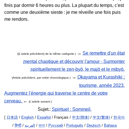
finis par dormir 6 heures ou plus. La plupart du temps, c'est
comme une deuxième sieste : je me réveille une fois puis
me rendors.
→
Se remettre d'un état
((L'article précédent) de la même catégorie.)
mental chaotique et découvrir l'amour - Surmonter
spirituellement le zen-byō, le majō et le mibyō.
→
Okayama et Kurashiki :
(Article précédent, par ordre chronologique.)
tourisme, année 2023.
Augmentez l'énergie qui traverse le centre de votre
cerveau.
←
(L'article suivant.)
Sujet.:
Spirituel : Sommeil.
[
日本語
/
English
/
Español
/ Français /
中文(簡体)
/
中文(繁体)
/
한국어
/
हिन्दी
/
العربية
/
বাংলা
/
Русский
/
Português
/
Deutsch
/
Bahasa