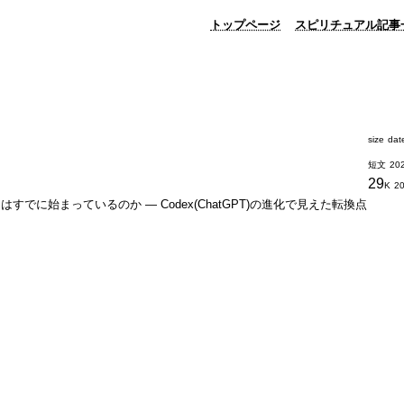
トップページ
スピリチュアル記事
size
dat
短文
202
29
K
20
すでに始まっているのか ― Codex(ChatGPT)の進化で見えた転換点