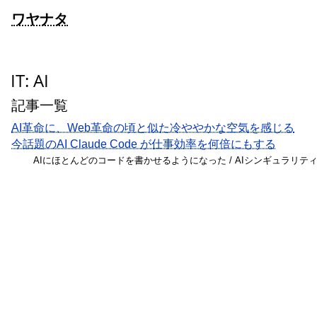
ワヤナタ
IT: AI
記事一覧
AI革命に、Web革命の頃と似た冷ややかな空気を感じる
今話題のAI Claude Code が仕事効率を何倍にもする
AIにほとんどのコードを書かせるようになった / AIシンギュラリティは