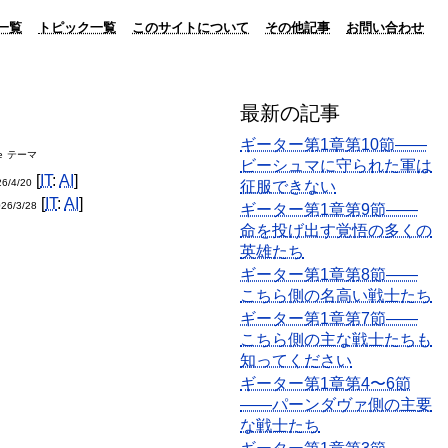
一覧
トピック一覧
このサイトについて
その他記事
お問い合わせ
最新の記事
ギーター第1章第10節――
e
テーマ
ビーシュマに守られた軍は
[
IT
:
AI
]
6/4/20
征服できない
[
IT
:
AI
]
26/3/28
ギーター第1章第9節――
命を投げ出す覚悟の多くの
英雄たち
ギーター第1章第8節――
こちら側の名高い戦士たち
ギーター第1章第7節――
こちら側の主な戦士たちも
知ってください
ギーター第1章第4〜6節
――パーンダヴァ側の主要
な戦士たち