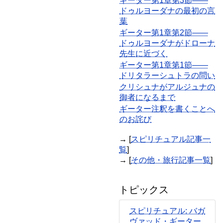
ギーター第1章第3節――
ドゥルヨーダナの最初の言
葉
ギーター第1章第2節――
ドゥルヨーダナがドローナ
先生に近づく
ギーター第1章第1節――
ドリタラーシュトラの問い
クリシュナがアルジュナの
御者になるまで
ギーター注釈を書くことへ
のお詫び
→ [
スピリチュアル記事一
覧
]
→ [
その他・旅行記事一覧
]
トピックス
スピリチュアル: バガ
ヴァッド・ギーター