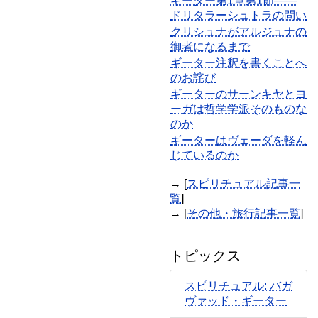
ギーター第1章第1節――
ドリタラーシュトラの問い
クリシュナがアルジュナの
御者になるまで
ギーター注釈を書くことへ
のお詫び
ギーターのサーンキヤとヨ
ーガは哲学学派そのものな
のか
ギーターはヴェーダを軽ん
じているのか
→ [
スピリチュアル記事一
覧
]
→ [
その他・旅行記事一覧
]
トピックス
スピリチュアル: バガ
ヴァッド・ギーター