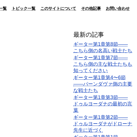
一覧
トピック一覧
このサイトについて
その他記事
お問い合わせ
最新の記事
ギーター第1章第8節――
こちら側の名高い戦士たち
ギーター第1章第7節――
こちら側の主な戦士たちも
知ってください
ギーター第1章第4〜6節
――パーンダヴァ側の主要
な戦士たち
ギーター第1章第3節――
ドゥルヨーダナの最初の言
葉
ギーター第1章第2節――
ドゥルヨーダナがドローナ
先生に近づく