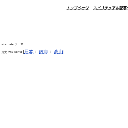
トップページ
スピリチュアル記事
size
date
テーマ
[
日本
：
岐阜
：
高山
]
短文
2021/9/30