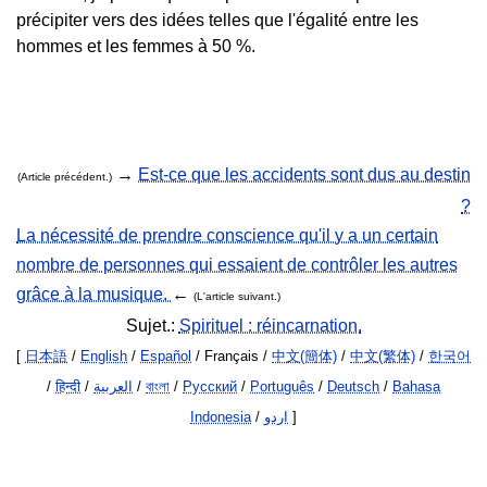
précipiter vers des idées telles que l'égalité entre les
hommes et les femmes à 50 %.
→
Est-ce que les accidents sont dus au destin
(Article précédent.)
?
La nécessité de prendre conscience qu'il y a un certain
nombre de personnes qui essaient de contrôler les autres
grâce à la musique.
←
(L'article suivant.)
Sujet.:
Spirituel : réincarnation.
[
日本語
/
English
/
Español
/ Français /
中文(簡体)
/
中文(繁体)
/
한국어
/
हिन्दी
/
العربية
/
বাংলা
/
Русский
/
Português
/
Deutsch
/
Bahasa
Indonesia
/
اردو
]