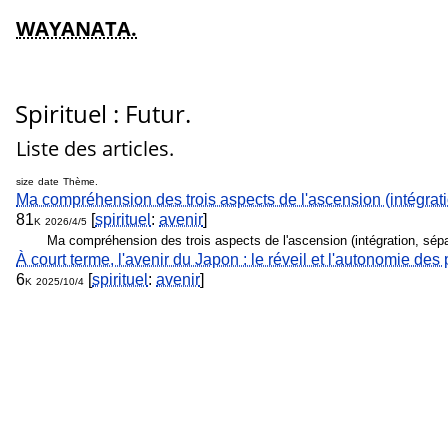
WAYANATA.
Spirituel : Futur.
Liste des articles.
size
date
Thème.
Ma compréhension des trois aspects de l'ascension (intégratio
81
[
spirituel
:
avenir
]
K
2026/4/5
Ma compréhension des trois aspects de l'ascension (intégration, sépar
À court terme, l'avenir du Japon : le réveil et l'autonomie des p
6
[
spirituel
:
avenir
]
K
2025/10/4