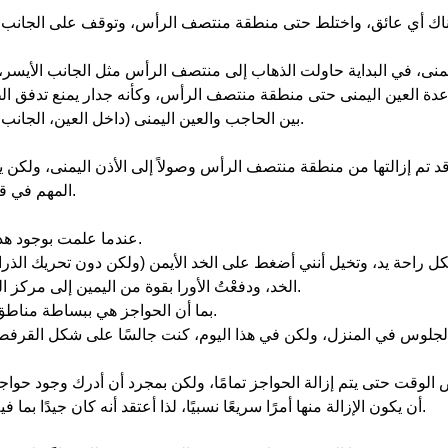
اعدة العين اليمنى حتى منطقة منتصف الرأس، وكأنه جدار يمنع تدفق الط
بين الحاجب والعين اليمنى (داخل العين، الجانب الأيسر من العين)، فإنها لا تستطيع الوصول بسهولة إلى مركز الرأس.
 تم إزالتها من منطقة منتصف الرأس وصولاً إلى الأذن اليمنى، ولكن يب
المهم في قاعدة العين اليمنى (الجانب الأيسر من العين اليمنى) لا يزال به حواجز.
عندما علمت بوجود هذه الحواجز، بدأت أحاول مرارًا وتكرارًا باستخدام وعيي لإزالة الحواجز.
ل راحة يد، وتخيل أنني أضغط على الخد الأيمن (ولكن دون تحريك الذراع
الخد، ودفعْتُ الأورا بقوة من اليمين إلى مركز الرأس، مثلما أدفع الأورا باستخدام يد تحمل أورا، بهدف إرخاء المنطقة.
بما أن الحواجز هي ببساطة مناطق صلبة، فإذا استخدمنا الأورا لتليين هذه المناطق، فسيكون ذلك كافيًا.
اء الجلوس في المنزل، ولكن في هذا اليوم، كنت جالسًا على شكل القرف
الوقت حتى يتم إزالة الحواجز تمامًا، ولكن بمجرد أن أدرك وجود حواج
أن يكون الإزالة منها أمرًا سريعًا نسبيًا، لذا أعتقد أنه كان جيدًا بما فيه الكفاية حتى تمكنت من إدراك وجود هذه الحواجز وتحويلها إلى واقع.