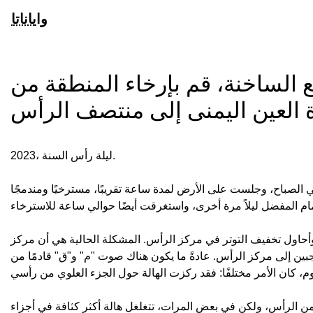
واياناتا
ع الساخنة، قم بإرخاء المنطقة من
2023، ليلة رأس السنة.
في الصباح، وجلست على الأرض لمدة ساعة تقريبًا، مسترخيًا ومندمجًا
 وأحاول تخفيف التوتر في مركز الرأس. المشكلة الحالية هي أن مركز
ين إلى مركز الرأس. عادةً ما يكون هناك صوت "م" و"ق" قادمًا من
وي من الرأس، ولكن في بعض المرات، تتغلغل هالة أكثر كثافة في أجزاء