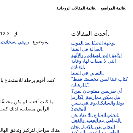
قائمة المواضيع.
قائمة المقالات الروحانية.
أحدث المقالات.
2023-12-31 كِ.
روحي: سجلات التأمل.
موضوع.:
وجهة الجيڤا بعد الموت.
العدالة في الغيتا.
الألهة ذات الصفات، والألهة
التي لا صفات لها، وغاية
العبادة.
التفاني في الغيتا.
"كتاب غيتا ليس مخصصًا فقط
كنت أقوم برحلة للاستمتاع بال
للرهبان."
أي طريقين مفتوحان لمن؟
هل يمكن ممارسة الكارما
ما كنت أفعله لم يكن مختلفًا
يوغا والسانكيا يوغا في نفس
الوقت؟
الرأس متصلب، لذلك كنت أح
التخلي السابع: الابتعاد عن
التماهي مع الجسد والفعل.
التخلي عن الكسل تجاه
هناك مراحل لتركيز وتدفق الهالة
الواجب والشعور بالملكية.