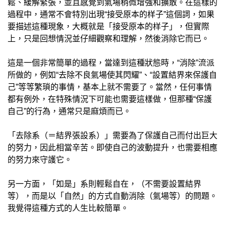
鬆、緩解緊張，並且感覺到氣場稍微增強和擴散。在這樣的
過程中，通常不會特別出現“接受原本的样子”這個詞，如果
要描述這種現象，大概就是「接受原本的样子」，但實際
上，只是回想情況並仔細觀察和理解，然後消除它而已。
這是一個非常簡單的過程，當達到這種狀態時，“消除”流派
所做的，例如“去除不良氣場使其閃耀”、“設置結界來保護自
己”等等繁瑣的事情，基本上就不需要了。當然，任何事情
都有例外，在特殊情況下可能也需要這樣做，但那種“保護
自己”的行為，通常只是麻煩而已。
「去除系（＝結界張設系）」需要為了保護自己而付出巨大
的努力，因此相當辛苦。即使自己的波動提升，也需要相應
的努力來守護它。
另一方面，「如是」系則輕鬆自在，（不需要設置結界
等），而是以「自然」的方式自動消除（氣場等）的問題。
我覺得這種方式的人生比較簡單。