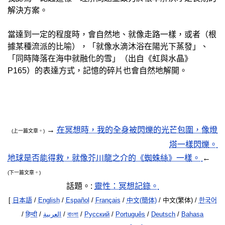
解決方案。
當達到一定的程度時，會自然地、就像走路一樣，或者（根
據某種流派的比喻），「就像水滴沐浴在陽光下蒸發」、
「同時降落在海中就融化的雪」（出自《虹與水晶》
P165）的表達方式，記憶的碎片也會自然地解開。
→
在冥想時，我的全身被閃爍的光芒包圍，像燈
(上一篇文章。)
塔一樣閃爍。
地球是否能得救，就像芥川龍之介的《蜘蛛絲》一樣。
←
(下一篇文章。)
話題。:
靈性：冥想記錄。
[
日本語
/
English
/
Español
/
Français
/
中文(簡体)
/ 中文(繁体) /
한국어
/
हिन्दी
/
العربية
/
বাংলা
/
Русский
/
Português
/
Deutsch
/
Bahasa