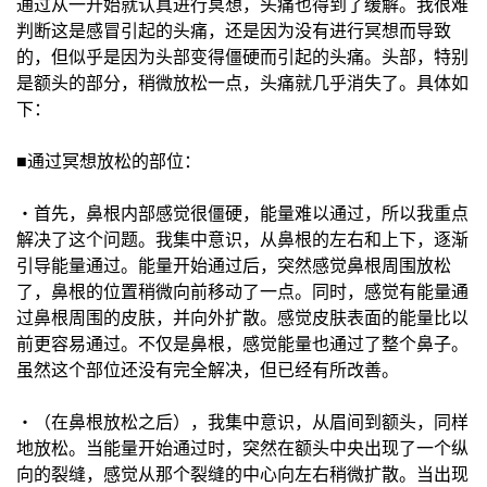
通过从一开始就认真进行冥想，头痛也得到了缓解。我很难
判断这是感冒引起的头痛，还是因为没有进行冥想而导致
的，但似乎是因为头部变得僵硬而引起的头痛。头部，特别
是额头的部分，稍微放松一点，头痛就几乎消失了。具体如
下：
■通过冥想放松的部位：
・首先，鼻根内部感觉很僵硬，能量难以通过，所以我重点
解决了这个问题。我集中意识，从鼻根的左右和上下，逐渐
引导能量通过。能量开始通过后，突然感觉鼻根周围放松
了，鼻根的位置稍微向前移动了一点。同时，感觉有能量通
过鼻根周围的皮肤，并向外扩散。感觉皮肤表面的能量比以
前更容易通过。不仅是鼻根，感觉能量也通过了整个鼻子。
虽然这个部位还没有完全解决，但已经有所改善。
・（在鼻根放松之后），我集中意识，从眉间到额头，同样
地放松。当能量开始通过时，突然在额头中央出现了一个纵
向的裂缝，感觉从那个裂缝的中心向左右稍微扩散。当出现