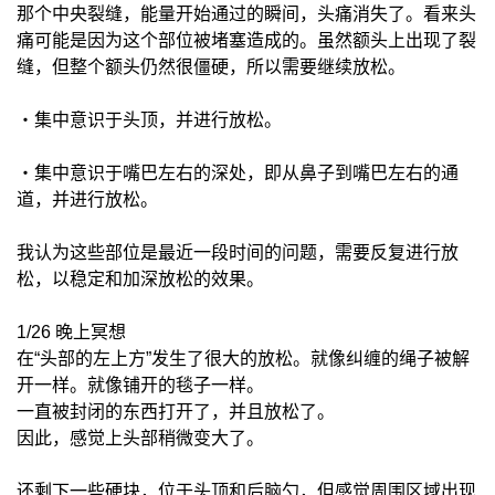
那个中央裂缝，能量开始通过的瞬间，头痛消失了。看来头
痛可能是因为这个部位被堵塞造成的。虽然额头上出现了裂
缝，但整个额头仍然很僵硬，所以需要继续放松。
・集中意识于头顶，并进行放松。
・集中意识于嘴巴左右的深处，即从鼻子到嘴巴左右的通
道，并进行放松。
我认为这些部位是最近一段时间的问题，需要反复进行放
松，以稳定和加深放松的效果。
1/26 晚上冥想
在“头部的左上方”发生了很大的放松。就像纠缠的绳子被解
开一样。就像铺开的毯子一样。
一直被封闭的东西打开了，并且放松了。
因此，感觉上头部稍微变大了。
还剩下一些硬块，位于头顶和后脑勺，但感觉周围区域出现