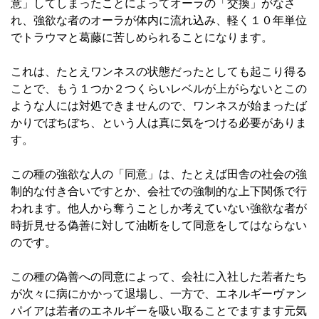
意」してしまったことによってオーラの「交換」がなさ
れ、強欲な者のオーラが体内に流れ込み、軽く１０年単位
でトラウマと葛藤に苦しめられることになります。
これは、たとえワンネスの状態だったとしても起こり得る
ことで、もう１つか２つくらいレベルが上がらないとこの
ような人には対処できませんので、ワンネスが始まったば
かりでぼちぼち、という人は真に気をつける必要がありま
す。
この種の強欲な人の「同意」は、たとえば田舎の社会の強
制的な付き合いですとか、会社での強制的な上下関係で行
われます。他人から奪うことしか考えていない強欲な者が
時折見せる偽善に対して油断をして同意をしてはならない
のです。
この種の偽善への同意によって、会社に入社した若者たち
が次々に病にかかって退場し、一方で、エネルギーヴァン
パイアは若者のエネルギーを吸い取ることでますます元気