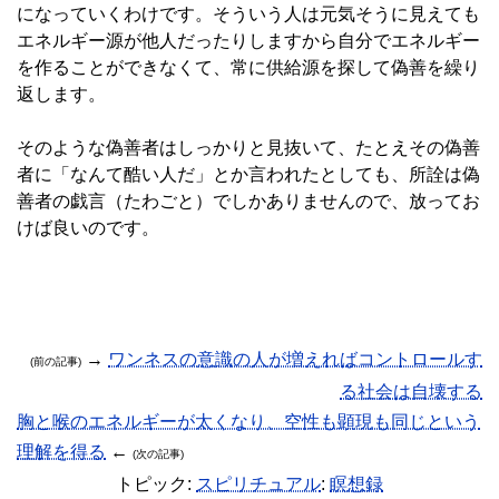
になっていくわけです。そういう人は元気そうに見えても
エネルギー源が他人だったりしますから自分でエネルギー
を作ることができなくて、常に供給源を探して偽善を繰り
返します。
そのような偽善者はしっかりと見抜いて、たとえその偽善
者に「なんて酷い人だ」とか言われたとしても、所詮は偽
善者の戯言（たわごと）でしかありませんので、放ってお
けば良いのです。
→
ワンネスの意識の人が増えればコントロールす
(前の記事)
る社会は自壊する
胸と喉のエネルギーが太くなり、空性も顕現も同じという
理解を得る
←
(次の記事)
トピック:
スピリチュアル
:
瞑想録