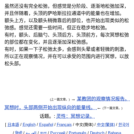
虽然还没有完全松弛，但感觉是分阶段、逐渐地松弛加深，
并且伴随着，头顶的萨哈斯拉拉通道中的能量也在增加。
额头上方，以及额头稍微靠后的部位，也开始出现类似的松
弛感。感觉还需要一些时间，但正在稳步地松弛。
有时，额头、后脑勺、头顶后方、头顶前方，每次冥想松弛
的部位都在变化，并且逐渐加深松弛感。
有时，如果一下子松弛太多，会感到头晕或者轻微的刺激，
所以正在观察情况，并在可以承受的范围内进行冥想，以放
松头部。
→
某教团的观察情况报告。
(上一篇文章。)
冥想时，头部两侧开始出现纵向的能量线。
←
(下一篇文章。)
话题。:
灵性：冥想记录。
[
日本語
/
English
/
Español
/
Français
/ 中文(簡体) /
中文(繁体)
/
한국어
/
हिन्दी
/
العربية
/
বাংলা
/
Русский
/
Português
/
Deutsch
/
Bahasa