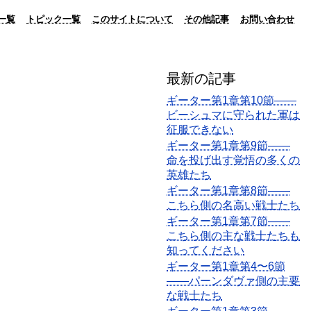
一覧
トピック一覧
このサイトについて
その他記事
お問い合わせ
最新の記事
ギーター第1章第10節――
ビーシュマに守られた軍は
征服できない
ギーター第1章第9節――
命を投げ出す覚悟の多くの
英雄たち
ギーター第1章第8節――
こちら側の名高い戦士たち
ギーター第1章第7節――
こちら側の主な戦士たちも
知ってください
ギーター第1章第4〜6節
――パーンダヴァ側の主要
な戦士たち