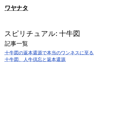
ワヤナタ
スピリチュアル: 十牛図
記事一覧
十牛図の返本還源で本当のワンネスに至る
十牛図、人牛倶忘と返本還源