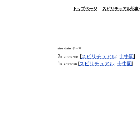
トップページ
スピリチュアル記事
size
date
テーマ
2
[
スピリチュアル
:
十牛図
]
K
2022/7/31
1
[
スピリチュアル
:
十牛図
]
K
2022/1/9