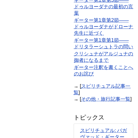
ギーター第1章第3節――
ドゥルヨーダナの最初の言
葉
ギーター第1章第2節――
ドゥルヨーダナがドローナ
先生に近づく
ギーター第1章第1節――
ドリタラーシュトラの問い
クリシュナがアルジュナの
御者になるまで
ギーター注釈を書くことへ
のお詫び
→ [
スピリチュアル記事一
覧
]
→ [
その他・旅行記事一覧
]
トピックス
スピリチュアル: バガ
ヴァッド・ギーター