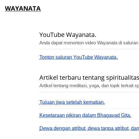
WAYANATA
YouTube Wayanata.
Anda dapat menonton video Wayanata di saluran
Tonton saluran YouTube Wayanata.
Artikel terbaru tentang spiritualitas
Artikel tentang meditasi, yoga, dan topik terkait spi
Tujuan jiwa setelah kematian.
Kesetaraan pikiran dalam Bhagavad Gita.
Dewa dengan atribut, dewa tanpa atribut, dan 