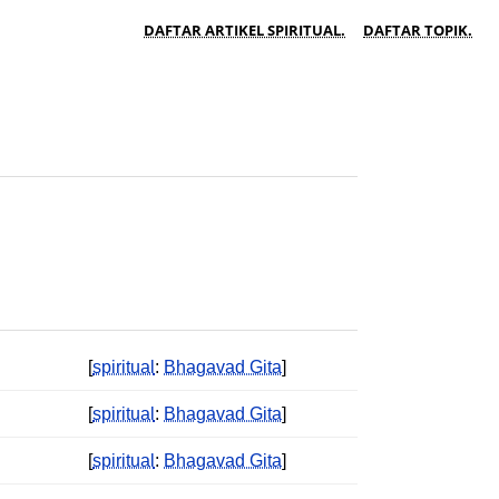
DAFTAR ARTIKEL SPIRITUAL.
DAFTAR TOPIK.
[
spiritual
:
Bhagavad Gita
]
[
spiritual
:
Bhagavad Gita
]
[
spiritual
:
Bhagavad Gita
]