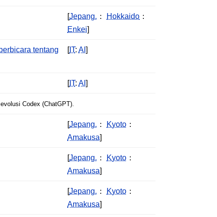
[
Jepang.
：
Hokkaido
：
Enkei
]
berbicara tentang
[
IT
:
AI
]
[
IT
:
AI
]
i evolusi Codex (ChatGPT).
[
Jepang.
：
Kyoto
：
Amakusa
]
[
Jepang.
：
Kyoto
：
Amakusa
]
[
Jepang.
：
Kyoto
：
Amakusa
]