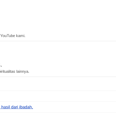
 YouTube kami.
.
ritualitas lainnya.
hasil dari ibadah.