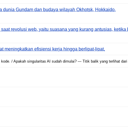
ra dunia Gundam dan budaya wilayah Okhotsk, Hokkaido.
at revolusi web, yaitu suasana yang kurang antusias, ketika 
 meningkatkan efisiensi kerja hingga berlipat-lipat.
de. / Apakah singularitas AI sudah dimulai? ― Titik balik yang terlihat dar