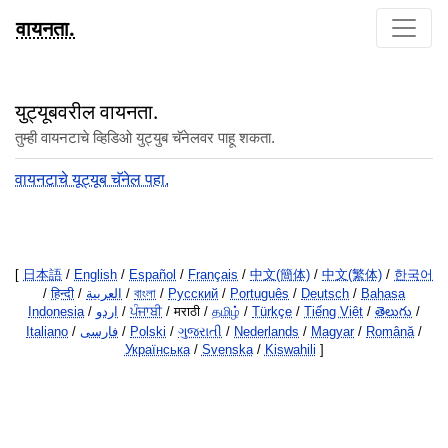
वायनता.
युट्यूबवरील वायनता.
तुम्ही वायनटाचे व्हिडिओ युट्युब चॅनेलवर पाहू शकता.
वायनटाचे यूट्यूब चॅनेल पहा.
[
日本語
/
English
/
Español
/
Français
/
中文(簡体)
/
中文(繁体)
/
한국어
/
हिन्दी
/
العربية
/
বাংলা
/
Русский
/
Português
/
Deutsch
/
Bahasa
Indonesia
/
اردو
/
ਪੰਜਾਬੀ
/ मराठी /
தமிழ்
/
Türkçe
/
Tiếng Việt
/
తెలుగు
/
Italiano
/
فارسی
/
Polski
/
ગુજરાતી
/
Nederlands
/
Magyar
/
Română
/
Українська
/
Svenska
/
Kiswahili
]