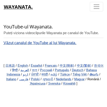
WAYANATA.
YouTube-ul Wayanata.
Puteți viziona videoclipurile Wayanata pe canalul de YouTube.
Văzut canalul de YouTube al lui Wayanata.
[
日本語
/
English
/
Español
/
Français
/
中文(簡体)
/
中文(繁体)
/
한국어
/
हिन्दी
/
العربية
/
বাংলা
/
Русский
/
Português
/
Deutsch
/
Bahasa
Indonesia
/
اردو
/
ਪੰਜਾਬੀ
/
मराठी
/
தமிழ்
/
Türkçe
/
Tiếng Việt
/
తెలుగు
/
Italiano
/
فارسی
/
Polski
/
ગુજરાતી
/
Nederlands
/
Magyar
/ Română /
Українська
/
Svenska
/
Kiswahili
]