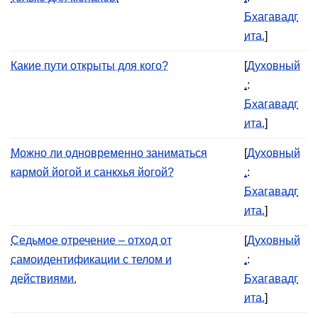
Бхагавадг
ита.
]
Какие пути открыты для кого?
[
Духовный
.
:
Бхагавадг
ита.
]
Можно ли одновременно заниматься
[
Духовный
кармой йогой и санкхья йогой?
.
:
Бхагавадг
ита.
]
Седьмое отречение – отход от
[
Духовный
самоидентификации с телом и
.
:
действиями.
Бхагавадг
ита.
]