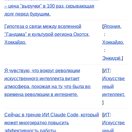
– цена "выручки" в 100 раз, скрывающая
долг перед будущим.
Гипотеза о связи между вселенной
[
Япония.
"Гандама" и культурой региона Охотск,
：
Хоккайдо.
Хоккайдо.
：
Энкидзё.
]
Я чувствую, что вокруг революции
[
ИТ
:
искусственного интеллекта витает
Искусстве
атмосфера, похожая на ту, что была во
нный
времена революции в интернете.
интеллект.
]
Сейчас в тренде ИИ Claude Code, который
[
ИТ
:
может многократно повысить
Искусстве
эффективность работы.
нный