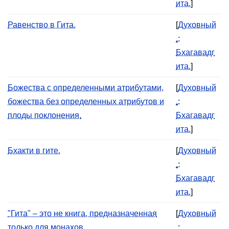
ита.
]
Равенство в Гита.
[
Духовный
.
:
Бхагавадг
ита.
]
Божества с определенными атрибутами,
[
Духовный
божества без определенных атрибутов и
.
:
плоды поклонения.
Бхагавадг
ита.
]
Бхакти в гите.
[
Духовный
.
:
Бхагавадг
ита.
]
"Гита" – это не книга, предназначенная
[
Духовный
только для монахов.
.
: