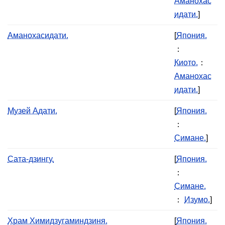
Аманохас
идати.
]
Аманохасидати.
[
Япония.
：
Киото.
：
Аманохас
идати.
]
Музей Адати.
[
Япония.
：
Симане.
]
Сата-дзингу.
[
Япония.
：
Симане.
：
Изумо.
]
Храм Химидзугаминдзиня.
[
Япония.