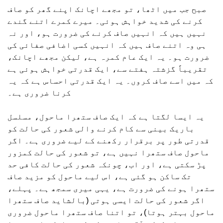
صبح جب میں اٹھا، تو مجھے اچانک اپنے گھر کو صاف
کرنے کی شدید خواہش ہوئی۔ میرے کمرے اتنے گندے
نہیں ہیں کہ انہیں صاف کرنے کی ضرورت ہو، اور نہ
ہی وہ اتنے صاف ہیں کہ انہیں کسی اضافی صفائی کی
ضرورت ہو۔ یہ ایک عام کمرہ ہے، لیکن مجھے اچانک،
تقریباً گزشتہ ہفتے سے، ایک قدرتی خواہش ہوئی ہے
کہ میں اسے صاف کروں۔ یہ ایک قدرتی احساس ہے کہ یہ
کرنا ضروری ہے۔
یہ ایسا لگتا ہے کہ ایک صاف ستھرا ماحول، مسلسل
باریک بینی سے کام کرنے والی شعور کی حالت کو
قدرتی طور پر برقرار رکھنے کے لیے ضروری ہے۔ اگر
ماحول صاف ستھرا نہیں ہے، تو شعور کی حالت کمزور
پڑ سکتی ہے، اور اب، چونکہ شعور کی حالت کافی حد
تک ساکن ہو گئی ہے، اس لیے ماحول کو مزید صاف
ستھرا ہونے کی ضرورت ہے، یہی میری سمجھ ہے۔ پہلے،
اگر شعور کی حالت ایسی ہوتی (بالشاید صاف ستھرا
ماحول بہتر ہوتا)، تو اتنا صاف ستھرا ماحول ضروری