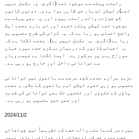
راستے پہلے سے موجود تھے (اگرچہ وہ مکمل نہیں
تھے)، لیکن اس بار جو ظاہر ہوا ہے وہ دونوں کانوں
کو جوڑنے والے راستے ہیں، اور یہ بھی پہلے سے
موجود تھے لیکن پتلے تھے، اور اس بار، مجھے ایک
واضح احساس ہو رہا ہے کہ یہ کراس کی طرح محسوس ہو
رہا ہے (اگرچہ یہ مکمل نہیں ہے)۔ مجھے لگتا ہے کہ
یہ احساس کانوں کے درمیان مرکزی حصے میں، جہاں
سوراخ ہے، پر مرکوز ہے۔ ایسا لگتا ہے جیسے وہاں
سے توانائی داخل اور خارج ہو رہی ہے۔
مزید برآں، مجھے کچھ عرصے سے ہاتھوں میں توانائی
محسوس ہو رہی تھی، لیکن اب، ہاتھوں کے علاوہ، مجھے
پاؤں کے تلوؤں اور ٹخنوں تک بھی توانائی کی شدید
اور جھن جھن محسوس ہو رہی ہے۔
2024/11/2
میرے سر کے سامنے والے حصے کے تقریباً تین چوتھائی
حصے میں، جس کی اونچائی اور چوڑائی زیادہ نہیں