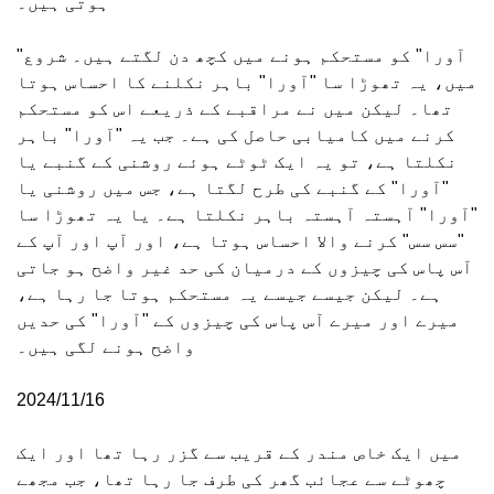
ہوتی ہیں۔
"آورا" کو مستحکم ہونے میں کچھ دن لگتے ہیں۔ شروع
میں، یہ تھوڑا سا "آورا" باہر نکلنے کا احساس ہوتا
تھا۔ لیکن میں نے مراقبے کے ذریعے اس کو مستحکم
کرنے میں کامیابی حاصل کی ہے۔ جب یہ "آورا" باہر
نکلتا ہے، تو یہ ایک ٹوٹے ہوئے روشنی کے گنبے یا
"آورا" کے گنبے کی طرح لگتا ہے، جس میں روشنی یا
"آورا" آہستہ آہستہ باہر نکلتا ہے۔ یا یہ تھوڑا سا
"سس سس" کرنے والا احساس ہوتا ہے، اور آپ اور آپ کے
آس پاس کی چیزوں کے درمیان کی حد غیر واضح ہو جاتی
ہے۔ لیکن جیسے جیسے یہ مستحکم ہوتا جا رہا ہے،
میرے اور میرے آس پاس کی چیزوں کے "آورا" کی حدیں
واضح ہونے لگی ہیں۔
2024/11/16
میں ایک خاص مندر کے قریب سے گزر رہا تھا اور ایک
چھوٹے سے عجائب گھر کی طرف جا رہا تھا، جب مجھے