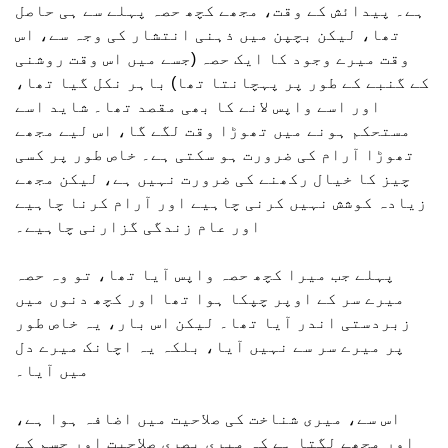
ہے۔ پیدائش کے وقت، مجھے کچھ حصہ پہلے سے ہی حاصل
تھا، لیکن بچپن میں ذہنی انتشار کی وجہ سے، اس
وقت میرے وجود کا ایک حصہ (جسے میں اس وقت روشنی
کے گنبے کے طور پر پہچانتا تھا) باہر نکل گیا تھا،
اور اسے واپس لانے کا بھی مقصد تھا۔ شاید اسے
مستحکم ہونے میں تھوڑا وقت لگے گا، اس لیے مجھے
تھوڑا آرام کی ضرورت ہو سکتی ہے۔ خاص طور پر کسی
چیز کا خیال رکھنے کی ضرورت نہیں ہے، لیکن مجھے
زیادہ کوشش نہیں کرنی چاہیے اور آرام کرنا چاہیے
اور عام زندگی گزارنی چاہیے۔
پہلے جب میرا کچھ حصہ واپس آیا تھا، تو وہ حصہ
میرے سر کے اوپر چپکا ہوا تھا اور کچھ دنوں میں
زبردستی اندر آیا تھا۔ لیکن اس بار، یہ خاص طور
پر میرے سر سے نہیں آیا، بلکہ یہ اچانک میرے دل
میں آیا۔
اس سے، میری شناخت کی صلاحیت میں اضافہ ہوا ہے،
اور مجھے لگتا ہے کہ میری بصری صلاحیت اور جسم کے