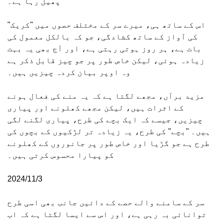
پھیل رہا ہے۔
اس کے ساتھ ہی، میرے سر کے مختلف حصوں میں "کریک"
کی آواز کے ساتھ کشادگی، جو کہ بالکل معمول کی
بات ہے، ہر روز ہوتی رہتی ہے، اور آج بھی یہ بہت
زیادہ ہوئی، لیکن خاص طور پر جو چیز قابل ذکر ہے
وہ اوپر بیان کردہ چیزیں ہیں۔
مزید برآں، مجھے لگتا ہے کہ یہ منے کی فعال ہونے
کے اثرات ہیں، لیکن مجھے کھلونے اور پیاری
چیزیں، جیسے کہ ایک بچے کی طرح، پیاری لگنے لگی
ہیں۔ "بچے" کی طرح، یہ زیادہ تر لڑکیوں کے بچوں کی
طرح ہے جو گڑیا اور خاص طور پر جانوروں کے کھلونے
کو پیارا محسوس کرتی ہیں۔
2024/11/3
سر کے سامنے والے حصے کے دائیں جانب بھی اسی طرح
توانائی بہ رہی ہے، اور اس سے ایسا لگتا ہے کہ اب