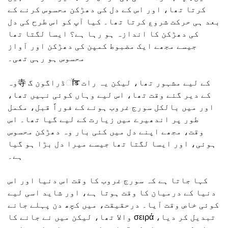
کرتا تھا، اور اس کے دل کی دھڑکن محسوس کرنے کے
بعد ہی حرکت شروع کرتا تھا۔ کیا آپ کو اس طرح کی دل
کی دھڑکن کا اندازہ ہو رہا ہے؟ ایسا لگتا تھا
جیسے مجھے ایک مضبوط کمپن کی دھڑکن اور آواز
محسوس ہو رہی تھی۔
وہ寺 ڈراگون گॉड کے لیے مشہور تھا، لیکن یہ رات
کے دیر گئے وقت تھا، اس لیے وہاں کوئی نہیں تھا،
اور میں بالکل سورج غروب ہونے کے فوراً قبل، مکمل
طور پر اندھیرے میں زیارت کے لیے گیا تھا۔ اس
وقت، مجھے اپنے دل میں کئی بار وہ دھڑکن محسوس
ہوئی، اور ایسا لگتا تھا جیسے میرا دل بڑا ہو گیا
ہے۔
کہا جاتا ہے کہ سورج غروب کا وقت اس دنیا اور اس
دنیا کے درمیان کا وقت ہوتا ہے، اور شاید اسی لیے
کوئی خاص وقت آیا۔ درحقیقت، میں کچھ دن پہلے جانے
والا تھا، لیکن میں نے جانے کا σειρά تبدیل کر دیا،