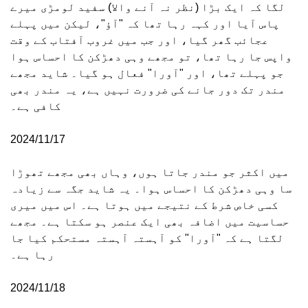
لگا کہ ایک بڑا (نظر نہ آنے والا) سفید لومڑی میرے
پاس آیا اور کہہ رہا تھا کہ "آؤ"، لیکن میں پہلے
عجائب گھر گیا، اور جب میں غروب آفتاب کے وقت
واپس جا رہا تھا، تو مجھے وہی دھڑکن کا احساس ہوا
جو پہلے تھا، اور "آورا" فعال ہو گیا۔ شاید مجھے
مندر تک دور جانے کی ضرورت نہیں ہے، یہ مندر بھی
کافی ہے۔
2024/11/17
میں اکثر جو مندر جاتا ہوں، وہاں بھی مجھے تھوڑا
سا وہی دھڑکن کا احساس ہوا۔ یہ شاید جگہ سے زیادہ
کسی خاص شرط کے نتیجے میں ہوتا ہے۔ اس میں میری
حساسیت میں اضافہ بھی ایک عنصر ہو سکتا ہے۔ مجھے
لگتا ہے کہ "آورا" کو آہستہ آہستہ مستحکم کیا جا
رہا ہے۔
2024/11/18