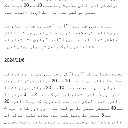
حرکت کی ادراک کی صلاحیت پہلے سے 10 سے 20 فیصد تک
بہتر ہو گئی ہے۔ یہ ایک اچھا احساس ہے۔
پہلے بھی، جب میرا "آورا" ختم ہو جاتا تھا، تو
میری شناخت کی صلاحیت کم ہو جاتی تھی، جو کہ بالکل
منطقی تھا۔ اور جب میرا "آورا" واپس آتا تھا، تو
شناخت میں ایک واضح تبدیلی ہوتی تھی۔
2024/11/6
مجھے لگتا ہے کہ "آورا" کی وجہ سے، میرے ارد گرد کی
جگہ کا دائرہ پہلے سے 10 سے 20 سینٹی میٹر تک پھیل
گیا ہے۔ پہلے، جسم سے 10 سے 20 سینٹی میٹر تک کا
دائرہ پہلا دائرہ تھا، اور اس کے بعد 2 سے 3 میٹر کا
دائرہ تھا۔ لیکن اب، جسم کے قریب کا پہلا دائرہ 20
سے 40 سینٹی میٹر تک ہو گیا ہے، اور دور کا دائرہ 4
سے 5 میٹر تک پھیل گیا ہے۔ مجھے لگتا ہے کہ اس
دائرے کے اندر، چیزیں میرے لیے زیادہ واضح محسوس