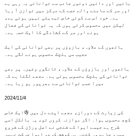
بائیں اور دائیں دونوں جانب سے توانائی بہ رہی ہے
اور سر کے سامنے والے حصے کے مرکز میں توازن آ رہا
ہے۔ خود اس سے کوئی خاص تبدیلی نہیں ہوئی ہے،
لیکن میں محسوس کرتی ہوں کہ یہ توانائی کی فعال
ہونے اور سر کے کشادگی کا ایک حصہ ہے۔
ہاتھوں کے علاوہ، بازوؤں پر بھی توانائی کی ایک
عجیب سی ہلچک محسوس ہونے لگی ہے۔
ہاتھوں اور بازوؤں کے علاوہ، ٹانگوں وغیرہ پر بھی
توانائی کی ہلچک محسوس ہوتی ہے۔ مجھے لگتا ہے کہ
میرا جسم توانائی سے بھرپور ہو رہا ہے۔
2024/11/4
ایک خاص寺 کی زیارت کے دوران، مجھے اپنے دل میں
کچھ محسوس ہوا۔ اگر موازنہ کروں تو، یہ بالکل اسی
طرح ہے جیسے ایوا کے شنجی نے اصل ورژن کے شروع
میں، چاہے وہ کتنی ہی کوشش کرے، ایوا حرکت نہیں