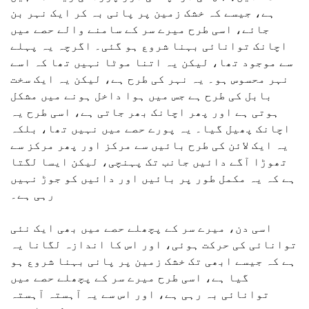
ہے، جیسے کہ خشک زمین پر پانی بہ کر ایک نہر بن
جائے، اسی طرح میرے سر کے سامنے والے حصے میں
اچانک توانائی بہنا شروع ہو گئی۔ اگرچہ یہ پہلے
سے موجود تھا، لیکن یہ اتنا موٹا نہیں تھا کہ اسے
نہر محسوس ہو۔ یہ نہر کی طرح ہے، لیکن یہ ایک سخت
بابل کی طرح ہے جس میں ہوا داخل ہونے میں مشکل
ہوتی ہے اور پھر اچانک بھر جاتی ہے، اسی طرح یہ
اچانک پھیل گیا۔ یہ پورے حصے میں نہیں تھا، بلکہ
یہ ایک لائن کی طرح بائیں سے مرکز اور پھر مرکز سے
تھوڑا آگے دائیں جانب تک پہنچی، لیکن ایسا لگتا
ہے کہ یہ مکمل طور پر بائیں اور دائیں کو جوڑ نہیں
رہی ہے۔
اسی دن، میرے سر کے پچھلے حصے میں بھی ایک نئی
توانائی کی حرکت ہوئی، اور اس کا اندازہ لگانا یہ
ہے کہ جیسے ابھی تک خشک زمین پر پانی بہنا شروع ہو
گیا ہے، اسی طرح میرے سر کے پچھلے حصے میں
توانائی بہ رہی ہے، اور اس سے یہ آہستہ آہستہ