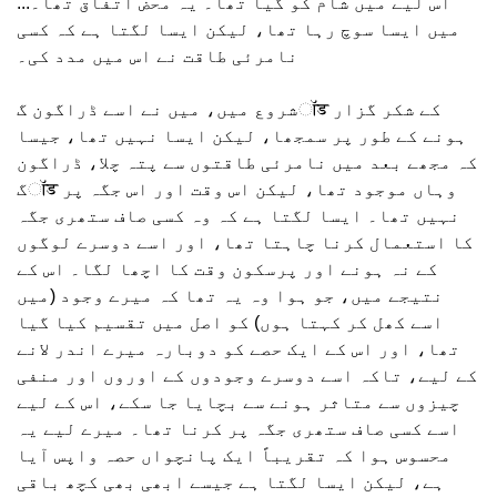
اس لیے میں شام کو گیا تھا۔ یہ محض اتفاق تھا۔...
میں ایسا سوچ رہا تھا، لیکن ایسا لگتا ہے کہ کسی
نامرئی طاقت نے اس میں مدد کی۔
شروع میں، میں نے اسے ڈراگون گॉड کے شکر گزار
ہونے کے طور پر سمجھا، لیکن ایسا نہیں تھا، جیسا
کہ مجھے بعد میں نامرئی طاقتوں سے پتہ چلا، ڈراگون
گॉड وہاں موجود تھا، لیکن اس وقت اور اس جگہ پر
نہیں تھا۔ ایسا لگتا ہے کہ وہ کسی صاف ستھری جگہ
کا استعمال کرنا چاہتا تھا، اور اسے دوسرے لوگوں
کے نہ ہونے اور پرسکون وقت کا اچھا لگا۔ اس کے
نتیجے میں، جو ہوا وہ یہ تھا کہ میرے وجود (میں
اسے کھل کر کہتا ہوں) کو اصل میں تقسیم کیا گیا
تھا، اور اس کے ایک حصے کو دوبارہ میرے اندر لانے
کے لیے، تاکہ اسے دوسرے وجودوں کے اوروں اور منفی
چیزوں سے متاثر ہونے سے بچایا جا سکے، اس کے لیے
اسے کسی صاف ستھری جگہ پر کرنا تھا۔ میرے لیے یہ
محسوس ہوا کہ تقریباً ایک پانچواں حصہ واپس آیا
ہے، لیکن ایسا لگتا ہے جیسے ابھی بھی کچھ باقی