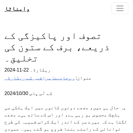
وایناٹا
تصوف اور پاکیزگی کے
ذریعے، برف کے ستون کی
تخلیق۔
2024-11-22 ریکارڈ۔
عنوان:
روحانیت: مراقبہ کے ریکارڈ۔
2024/10/30 کے آس پاس
یہ حال ہی میں، مجھے دونوں کانوں میں ایک ہلکی سی
ہلچک محسوس ہو رہی ہے، اور اس کے ساتھ ہی، مجھے
لگتا ہے کہ میرے سر کے اندر ایک کراس شبیہہ کی طرح
توانائی کے راستے بننا شروع ہو گئے ہیں۔ عمودی