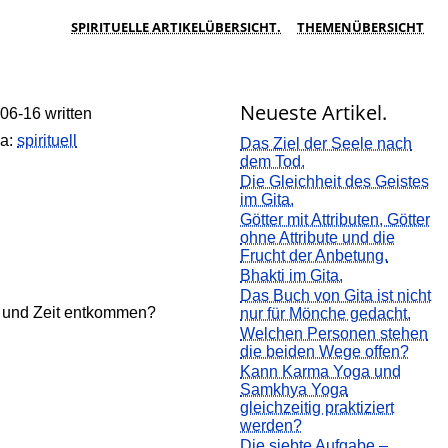
SPIRITUELLE ARTIKELÜBERSICHT.
THEMENÜBERSICHT
Neueste Artikel.
06-16 written
a:
spirituell
Das Ziel der Seele nach
dem Tod.
Die Gleichheit des Geistes
im Gita.
Götter mit Attributen, Götter
ohne Attribute und die
Frucht der Anbetung.
Bhakti im Gita.
Das Buch von Gita ist nicht
rt und Zeit entkommen?
nur für Mönche gedacht.
Welchen Personen stehen
die beiden Wege offen?
Kann Karma Yoga und
Samkhya Yoga
gleichzeitig praktiziert
werden?
Die siebte Aufgabe –