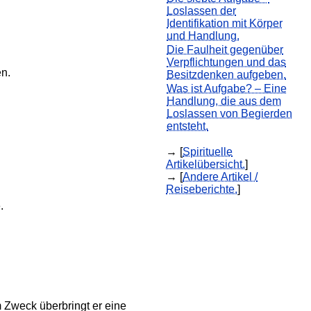
Loslassen der
Identifikation mit Körper
und Handlung.
Die Faulheit gegenüber
Verpflichtungen und das
en.
Besitzdenken aufgeben.
Was ist Aufgabe? – Eine
Handlung, die aus dem
Loslassen von Begierden
entsteht.
→ [
Spirituelle
Artikelübersicht.
]
→ [
Andere Artikel /
Reiseberichte.
]
.
m Zweck überbringt er eine