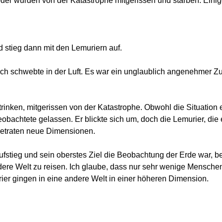
 oder wurden von der Katastrophe mitgerissen und starben. Eini
d stieg dann mit den Lemuriern auf.
 ich schwebte in der Luft. Es war ein unglaublich angenehmer Z
nken, mitgerissen von der Katastrophe. Obwohl die Situation eig
bachtete gelassen. Er blickte sich um, doch die Lemurier, die e
d betraten neue Dimensionen.
ufstieg und sein oberstes Ziel die Beobachtung der Erde war, be
dere Welt zu reisen. Ich glaube, dass nur sehr wenige Menschen 
ier gingen in eine andere Welt in einer höheren Dimension.