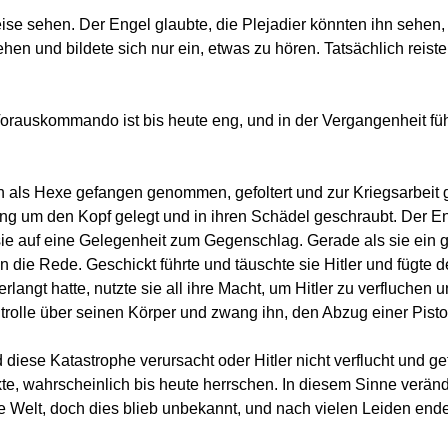
se sehen. Der Engel glaubte, die Plejadier könnten ihn sehen,
sehen und bildete sich nur ein, etwas zu hören. Tatsächlich reis
auskommando ist bis heute eng, und in der Vergangenheit führ
h als Hexe gefangen genommen, gefoltert und zur Kriegsarbeit 
 Ring um den Kopf gelegt und in ihren Schädel geschraubt. Der E
sie auf eine Gelegenheit zum Gegenschlag. Gerade als sie ein
 die Rede. Geschickt führte und täuschte sie Hitler und fügte 
angt hatte, nutzte sie all ihre Macht, um Hitler zu verfluchen 
trolle über seinen Körper und zwang ihn, den Abzug einer Pistol
nd diese Katastrophe verursacht oder Hitler nicht verflucht und ge
te, wahrscheinlich bis heute herrschen. In diesem Sinne veränd
ie Welt, doch dies blieb unbekannt, und nach vielen Leiden end