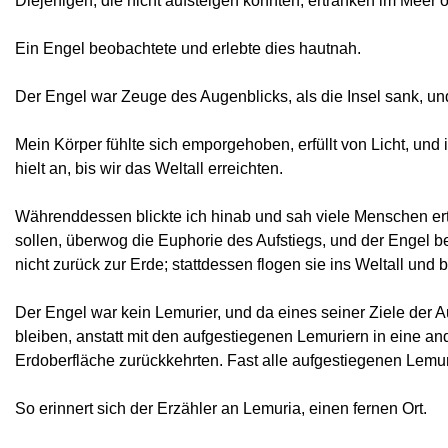
Diejenigen, die nicht aufsteigen konnten, ertranken im Meer
Ein Engel beobachtete und erlebte dies hautnah.
Der Engel war Zeuge des Augenblicks, als die Insel sank, un
Mein Körper fühlte sich emporgehoben, erfüllt von Licht, und
hielt an, bis wir das Weltall erreichten.
Währenddessen blickte ich hinab und sah viele Menschen ertri
sollen, überwog die Euphorie des Aufstiegs, und der Engel beo
nicht zurück zur Erde; stattdessen flogen sie ins Weltall un
Der Engel war kein Lemurier, und da eines seiner Ziele der A
bleiben, anstatt mit den aufgestiegenen Lemuriern in eine an
Erdoberfläche zurückkehrten. Fast alle aufgestiegenen Lemur
So erinnert sich der Erzähler an Lemuria, einen fernen Ort.