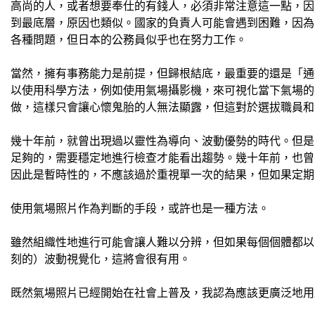
高尚的人，或者想要奉仕的有錢人，必須非常注意這一點，因
到最底層，原因也類似。國家的負責人可能會遇到困難，因為
各種問題，但日本的公務員似乎也在努力工作。
當然，擁有事務能力是前提，但歸根結底，最重要的還是「通
以使用科學方法，例如使用氣場攝影機，來可視化當下氣場的
做，這樣只會讓心懷鬼胎的人無法顯露，但這對於選拔職員和
幾十年前，就曾出現過以靈性為導向、波動優勢的時代。但是
足夠的，需要穩定地進行檢查才能看出趨勢。幾十年前，也曾
因此是暫時性的，不應該過於重視單一次的結果，但如果定期
使用氣場照片作為判斷的手段，或許也是一種方法。
雖然組織性地進行可能會讓人難以分辨，但如果每個個體都以
刻的）波動視覺化，這將會很有用。
既然氣場照片已經開始在社會上普及，我認為應該更廣泛地用