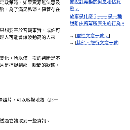
擺脫對義務的懈怠和佔有
定政策時，如果資源無法惠及
慾。
胎，為了滿足私慾。儘管存在
放棄是什麼？—— 是一種
脫離由慾望所產生的行為。
果想要基於客觀事實，或許可
→ [
靈性文章一覽。
]
理人可能會讓波動高的人來
→ [
其他・旅行文章一覽
]
變化，所以僅一次的判斷是不
片是捕捉到那一瞬間的狀態，
場照片，可以客觀地將（那一
透過它讀取到一些資訊。