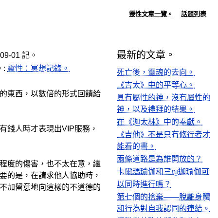
靈性文章一覽。
話題列表
最新的文章。
-09-01 記。
。:
靈性：冥想記錄。
死亡後，靈魂的去向。
《吉太》中的平等心。
的東西，以數倍的形式回饋給
具有屬性的神，沒有屬性的
神，以及禮拜的結果。
在《迦太林》中的奉獻。
錢人時才表現出VIP服務，
《吉他》不是只有修行者才
能看的書。
兩條道路是為誰開放的？
程度的傷害，也不太在意，繼
卡爾瑪瑜伽和三ัญ迦瑜伽可
要的是，在請求他人協助時，
以同時進行嗎？
不加留意地向這樣的不道德的
第七個的捨棄——脫離身體
和行為對自我認同的連結。