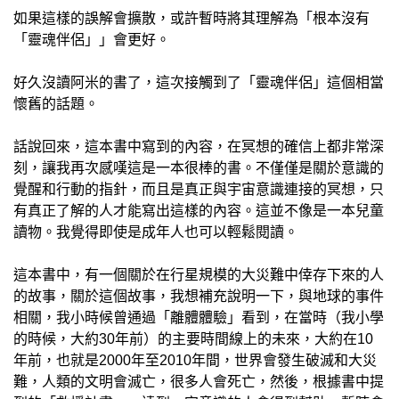
如果這樣的誤解會擴散，或許暫時將其理解為「根本沒有
「靈魂伴侶」」會更好。
好久沒讀阿米的書了，這次接觸到了「靈魂伴侶」這個相當
懷舊的話題。
話說回來，這本書中寫到的內容，在冥想的確信上都非常深
刻，讓我再次感嘆這是一本很棒的書。不僅僅是關於意識的
覺醒和行動的指針，而且是真正與宇宙意識連接的冥想，只
有真正了解的人才能寫出這樣的內容。這並不像是一本兒童
讀物。我覺得即使是成年人也可以輕鬆閱讀。
這本書中，有一個關於在行星規模的大災難中倖存下來的人
的故事，關於這個故事，我想補充說明一下，與地球的事件
相關，我小時候曾通過「離體體驗」看到，在當時（我小學
的時候，大約30年前）的主要時間線上的未來，大約在10
年前，也就是2000年至2010年間，世界會發生破滅和大災
難，人類的文明會滅亡，很多人會死亡，然後，根據書中提