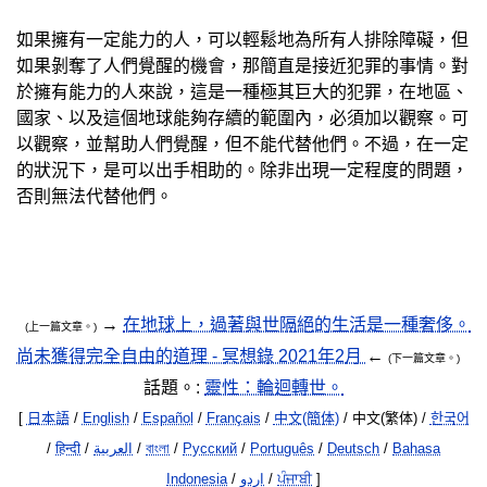
如果擁有一定能力的人，可以輕鬆地為所有人排除障礙，但
如果剝奪了人們覺醒的機會，那簡直是接近犯罪的事情。對
於擁有能力的人來說，這是一種極其巨大的犯罪，在地區、
國家、以及這個地球能夠存續的範圍內，必須加以觀察。可
以觀察，並幫助人們覺醒，但不能代替他們。不過，在一定
的狀況下，是可以出手相助的。除非出現一定程度的問題，
否則無法代替他們。
→
在地球上，過著與世隔絕的生活是一種奢侈。
(上一篇文章。)
尚未獲得完全自由的道理 - 冥想錄 2021年2月
←
(下一篇文章。)
話題。:
靈性：輪迴轉世。
[
日本語
/
English
/
Español
/
Français
/
中文(簡体)
/ 中文(繁体) /
한국어
/
हिन्दी
/
العربية
/
বাংলা
/
Русский
/
Português
/
Deutsch
/
Bahasa
Indonesia
/
اردو
/
ਪੰਜਾਬੀ
]