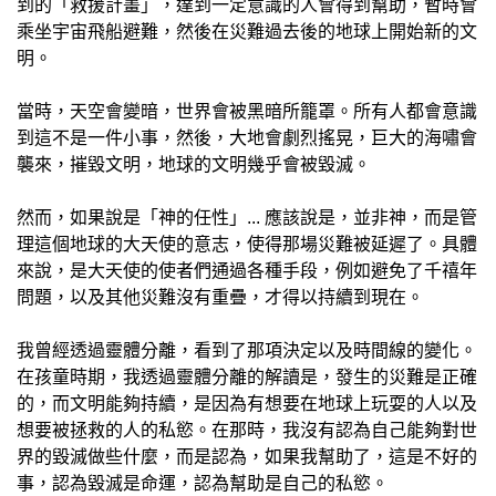
到的「救援計畫」，達到一定意識的人會得到幫助，暫時會
乘坐宇宙飛船避難，然後在災難過去後的地球上開始新的文
明。
當時，天空會變暗，世界會被黑暗所籠罩。所有人都會意識
到這不是一件小事，然後，大地會劇烈搖晃，巨大的海嘯會
襲來，摧毀文明，地球的文明幾乎會被毀滅。
然而，如果說是「神的任性」... 應該說是，並非神，而是管
理這個地球的大天使的意志，使得那場災難被延遲了。具體
來說，是大天使的使者們通過各種手段，例如避免了千禧年
問題，以及其他災難沒有重疊，才得以持續到現在。
我曾經透過靈體分離，看到了那項決定以及時間線的變化。
在孩童時期，我透過靈體分離的解讀是，發生的災難是正確
的，而文明能夠持續，是因為有想要在地球上玩耍的人以及
想要被拯救的人的私慾。在那時，我沒有認為自己能夠對世
界的毀滅做些什麼，而是認為，如果我幫助了，這是不好的
事，認為毀滅是命運，認為幫助是自己的私慾。