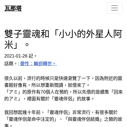
瓦那塔
雙子靈魂和「小小的外星人阿
米」。
2021-01-26 記。
話題。:
靈性：輪迴轉世。
很久以前，流行的時候只是快速瀏覽了一下，因為附近的圖
書館好像有，所以想重新閱讀，就借來了。
「アミ」的原作有70個人在預約，所以先借的是續集「回來
的アミ」，裡面有關於「靈魂伴侶」的故事。
我回想起幾十年前，「靈魂伴侶」非常流行，有很多關於
「靈魂伴侶是命中注定的」、「與靈魂伴侶結婚」之類的故
事。