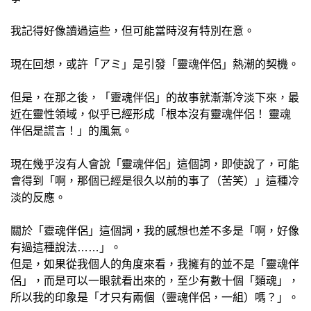
我記得好像讀過這些，但可能當時沒有特別在意。
現在回想，或許「アミ」是引發「靈魂伴侶」熱潮的契機。
但是，在那之後，「靈魂伴侶」的故事就漸漸冷淡下來，最
近在靈性領域，似乎已經形成「根本沒有靈魂伴侶！ 靈魂
伴侶是謊言！」的風氣。
現在幾乎沒有人會說「靈魂伴侶」這個詞，即使說了，可能
會得到「啊，那個已經是很久以前的事了（苦笑）」這種冷
淡的反應。
關於「靈魂伴侶」這個詞，我的感想也差不多是「啊，好像
有過這種說法……」。
但是，如果從我個人的角度來看，我擁有的並不是「靈魂伴
侶」，而是可以一眼就看出來的，至少有數十個「類魂」，
所以我的印象是「才只有兩個（靈魂伴侶，一組）嗎？」。