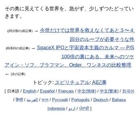
その奥に見えてくる世界を、急がず、少しずつたどってい
きます。
→
今世だけでは世界を救えなくてあと３〜４
((同分類の)前記事)
回分のループが必要そうな件
→
SpaceX IPOと宇宙資本主義のカルマ — P/S
(時系列の前記事)
100倍の裏にある、未来へのツケ
アイン・ソフ、ブラフマン、Order、ワンネスの比較整理
←
(次の記事)
トピック:
スピリチュアル
:
AI記事
[ 日本語 /
English
/
Español
/
Français
/
中文(簡体)
/
中文(繁体)
/
한국어
/
हिन्दी
/
العربية
/
বাংলা
/
Русский
/
Português
/
Deutsch
/
Bahasa
Indonesia
/
اردو
/
ਪੰਜਾਬੀ
]