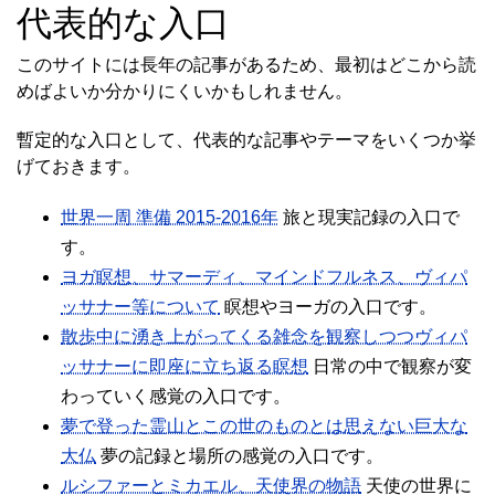
代表的な入口
このサイトには長年の記事があるため、最初はどこから読
めばよいか分かりにくいかもしれません。
暫定的な入口として、代表的な記事やテーマをいくつか挙
げておきます。
世界一周 準備 2015-2016年
旅と現実記録の入口で
す。
ヨガ瞑想、サマーディ、マインドフルネス、ヴィパ
ッサナー等について
瞑想やヨーガの入口です。
散歩中に湧き上がってくる雑念を観察しつつヴィパ
ッサナーに即座に立ち返る瞑想
日常の中で観察が変
わっていく感覚の入口です。
夢で登った霊山とこの世のものとは思えない巨大な
大仏
夢の記録と場所の感覚の入口です。
ルシファーとミカエル、天使界の物語
天使の世界に