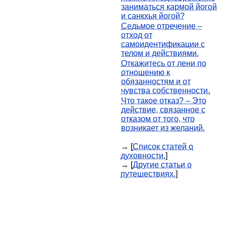
заниматься кармой йогой
и санкхья йогой?
Седьмое отречение –
отход от
самоидентификации с
телом и действиями.
Откажитесь от лени по
отношению к
обязанностям и от
чувства собственности.
Что такое отказ? – Это
действие, связанное с
отказом от того, что
возникает из желаний.
→ [
Список статей о
духовности.
]
→ [
Другие статьи о
путешествиях.
]