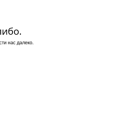
либо.
ти нас далеко.