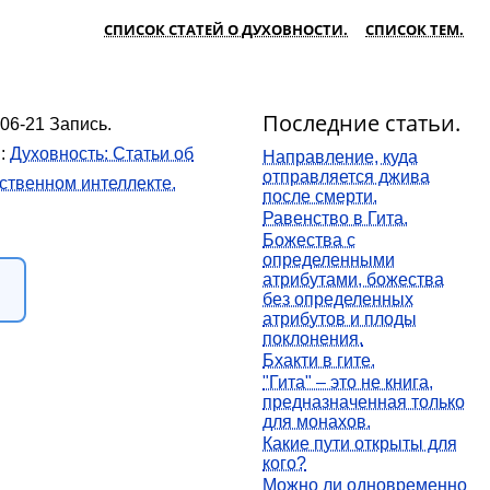
СПИСОК СТАТЕЙ О ДУХОВНОСТИ.
СПИСОК ТЕМ.
Последние статьи.
06-21 Запись.
.:
Духовность: Статьи об
Направление, куда
отправляется джива
ственном интеллекте.
после смерти.
Равенство в Гита.
Божества с
определенными
атрибутами, божества
без определенных
атрибутов и плоды
поклонения.
Бхакти в гите.
"Гита" – это не книга,
предназначенная только
для монахов.
Какие пути открыты для
кого?
Можно ли одновременно