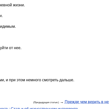
невной жизни.
и.
 видимым.
уйти от нее.
ми, и при этом немного смотреть дальше.
→
Прежде чем верить в н
(Предыдущая статья.)
ость: Статьи об искусственном интеллекте.