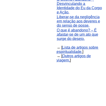
Desvinculando a
Identidade do Eu da Corpo
e Ação.
Liberar-se da negligência
em relação aos deveres e
do senso de posse.
O que é abandono? – É
afastar-se de um ato que
surge do desejo.
→ [
Lista de artigos sobre
espiritualidade.
]
→ [
Outros artigos de
viagem.
]