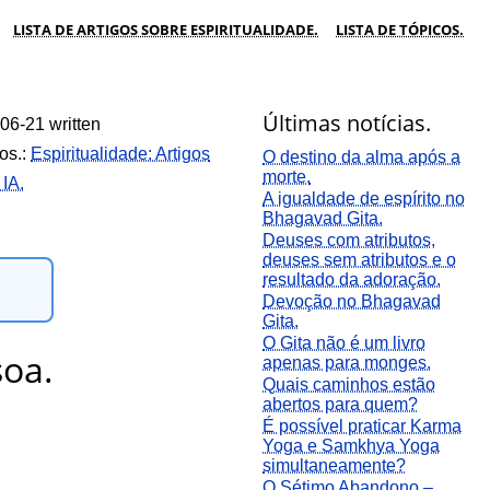
LISTA DE ARTIGOS SOBRE ESPIRITUALIDADE.
LISTA DE TÓPICOS.
Últimas notícias.
06-21 written
os.:
Espiritualidade: Artigos
O destino da alma após a
morte.
 IA.
A igualdade de espírito no
Bhagavad Gita.
Deuses com atributos,
deuses sem atributos e o
resultado da adoração.
Devoção no Bhagavad
Gita.
O Gita não é um livro
soa.
apenas para monges.
Quais caminhos estão
abertos para quem?
É possível praticar Karma
Yoga e Samkhya Yoga
simultaneamente?
O Sétimo Abandono –