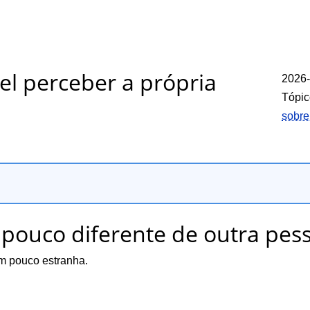
vel perceber a própria
2026-
Tópic
sobre
pouco diferente de outra pes
um pouco estranha.