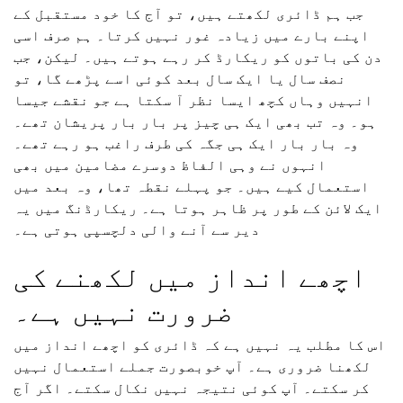
جب ہم ڈائری لکھتے ہیں، تو آج کا خود مستقبل کے
اپنے بارے میں زیادہ غور نہیں کرتا۔ ہم صرف اسی
دن کی باتوں کو ریکارڈ کر رہے ہوتے ہیں۔ لیکن، جب
نصف سال یا ایک سال بعد کوئی اسے پڑھے گا، تو
انہیں وہاں کچھ ایسا نظر آ سکتا ہے جو نقشے جیسا
ہو۔ وہ تب بھی ایک ہی چیز پر بار بار پریشان تھے۔
وہ بار بار ایک ہی جگہ کی طرف راغب ہو رہے تھے۔
انہوں نے وہی الفاظ دوسرے مضامین میں بھی
استعمال کیے ہیں۔ جو پہلے نقطہ تھا، وہ بعد میں
ایک لائن کے طور پر ظاہر ہوتا ہے۔ ریکارڈنگ میں یہ
دیر سے آنے والی دلچسپی ہوتی ہے۔
اچھے انداز میں لکھنے کی
ضرورت نہیں ہے۔
اس کا مطلب یہ نہیں ہے کہ ڈائری کو اچھے انداز میں
لکھنا ضروری ہے۔ آپ خوبصورت جملے استعمال نہیں
کر سکتے۔ آپ کوئی نتیجہ نہیں نکال سکتے۔ اگر آج