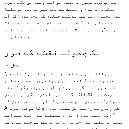
کے آپ کچھ نہیں جانتے، تو اسے ویسا ہی لکھ دیں۔
بلکہ، اس عدم واقفیت سے بعد میں فائدہ ہو سکتا
ہے۔ مجبوری سے بنائے گئے جملوں کی بجائے، اگر آپ
نے لکھا ہے کہ "مجھے یہ چیز کچھ وجہ سے دلچسپ لگ
رہی ہے"، تو وہ مستقبل کے اپنے لیے ایک اہم اشارہ
ہو سکتا ہے۔
ایک چھوٹے نقشے کے طور
پر۔
"وایناٹا" میں استعمال ہونے والے ریکارڈ بھی
شروع سے مکمل نقشے نہیں ہوتے ہیں۔ خواب، سفر،
مراقبہ، روزمرہ کی بے چینی۔ ان سب چیزوں کو لکھتے
وقت یہ الگ الگ لگتے ہیں۔ لیکن، اگر آپ انہیں
محفوظ رکھتے ہیں، تو مستقبل کے اپنے یا مستقبل کے
AI کو وہاں سے راستہ مل سکتا ہے۔ آج کا نوٹس، صرف
آج کا نہیں ہے۔ ڈائری، مستقبل کے اپنے لیے ایک
نقشہ بن سکتی ہے۔ جب ہم اس بارے میں سوچتے ہیں، تو
یہاں تک کہ ایک چھوٹی سی لائن بھی اہم لگتی ہے۔