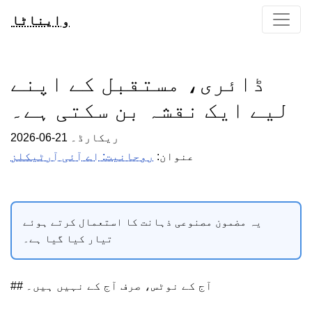
وایناٹا
ڈائری، مستقبل کے اپنے
لیے ایک نقشہ بن سکتی ہے۔
2026-06-21 ریکارڈ۔
عنوان:
روحانیت: اے آئی آرٹیکلز
یہ مضمون مصنوعی ذہانت کا استعمال کرتے ہوئے
تیار کیا گیا ہے۔
## آج کے نوٹس، صرف آج کے نہیں ہیں۔