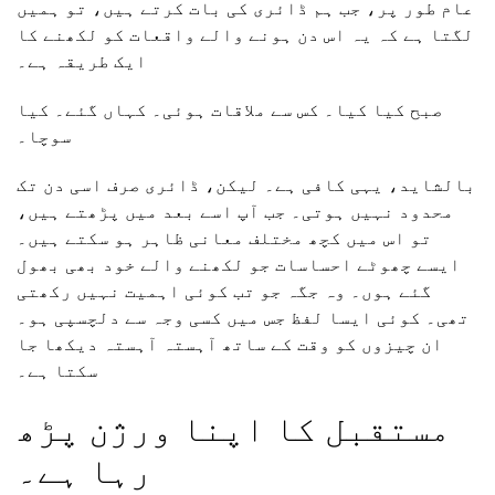
عام طور پر، جب ہم ڈائری کی بات کرتے ہیں، تو ہمیں
لگتا ہے کہ یہ اس دن ہونے والے واقعات کو لکھنے کا
ایک طریقہ ہے۔
صبح کیا کیا۔ کس سے ملاقات ہوئی۔ کہاں گئے۔ کیا
سوچا۔
بالشاید، یہی کافی ہے۔ لیکن، ڈائری صرف اسی دن تک
محدود نہیں ہوتی۔ جب آپ اسے بعد میں پڑھتے ہیں،
تو اس میں کچھ مختلف معانی ظاہر ہو سکتے ہیں۔
ایسے چھوٹے احساسات جو لکھنے والے خود بھی بھول
گئے ہوں۔ وہ جگہ جو تب کوئی اہمیت نہیں رکھتی
تھی۔ کوئی ایسا لفظ جس میں کسی وجہ سے دلچسپی ہو۔
ان چیزوں کو وقت کے ساتھ آہستہ آہستہ دیکھا جا
سکتا ہے۔
مستقبل کا اپنا ورژن پڑھ
رہا ہے۔