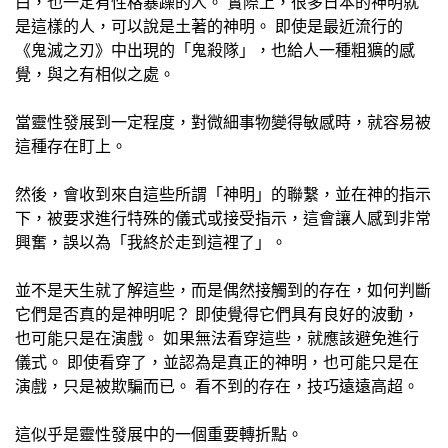
白，也一定有性格暴躁的人。 實際上，很多日本的神明就
是這樣的人，可以說是土著的神明。 即使是最近流行的
《鬼滅之刃》中出現的「鬼殺隊」，也給人一種粗獷的感
覺，與之有相似之處。
當靈性發展到一定程度，對微細事物變得敏感時，就容易被
這種存在盯上。
然後，會收到來自這些所謂「神明」的聯繫，並在神的指示
下，被要求進行特殊的儀式或接受指示，這會讓人感到非常
興奮，誤以為「我終於走到這裡了」。
並不是天生就了解這些，而是偶然接觸到的存在，如何判斷
它們是否真的是神明呢？ 即使覺得它們具有良好的波動，
也可能只是在演戲。 如果無法看穿這些，就應該避免進行
儀式。 即使看穿了，並認為是真正的神明，也可能只是在
演戲，只是被欺騙而已。 看不到的存在，技巧遠遠高超。
這似乎是靈性發展中的一個重要轉折點。